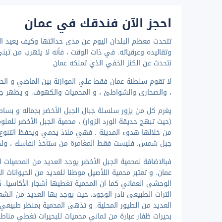
احجز الآن فندقك في عمان
تتحدث معظم البلدان اليوم عن مدى حداثتها وكيف يعيد الت
وتقاليده وعرقياته. في ذات الوقت ، فأنه لا يتهرب من تبني 
نتحدث عن الكنز الخفي الذي تملكه عمان
لا تقوم سلطنة عمان فقط علي الموازنة بين الماضي و الحا
، والصحارى والشواطئ ، و المحميات والكهوف. و يظهر جم
يغرم كل من يزور سلسلة جبال الجبل الأخضر بجماله و بساط
(حيث تبهج حديقة الورد الزوار) ، محمية الجبل الأخضر 
من خلالها هدوء المدينة . فهي ملاذ يحمي ويحفظ التنوع ا
جبل شمس. فليست فقط المغامرة من ستأخذ انفاسك ، ولكن أ
فبالاضافة لمحمية الجبل الأخضر يوجد العديد من المحميات ا
عمان. و تعتبر محمية اللأصيل موطنا للعديد من الحيوانات ال
الوحشى العماني كما ان المحمية تغطيها أشجار الأكاسيا. 
التراث الطبيعى نادر الوجود، حيث يوجد بها العديد من الشعا
العديد من الطيور المحلية. و تذهى المحمية بمنظر طبيعي خلاب
بحيرات ظفار عبارة من ثماني محميات للبحيرات تغطي مناطق