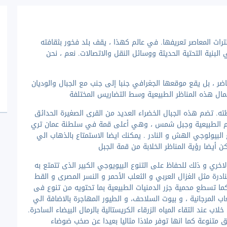
راث المعاصر تعريفها. في عالم كهذا ، يقف بلد فخور بثقافته
البنية التحتية الحديثة ووسائل النقل والاتصالات. نعم ، نحن
ضر ، بل يقع موقعها الجغرافي جنبا إلى جنب مع الجبال والوديان
ال هذه المناظر الطبيعية وسط التضاريس المختلفة
ته. تضم هذه الجبال الخضراء العديد من القرى الصغيرة الحدائق
للعلوم الطبيعية وجبل شمس ، وهي أعلى قمة في سلطنة عمان تري
لبيولوجي الهش و النادر . يمكنك ايضا الاستمتاع بالذهاب الي
يضا رؤية المناظر الخلابة من قمة الجبل
لاخري و ذلك للحفاظ على التنوع البيويوجي الكبير الذى تتمتع به
نادرة مثل الغزال العربي و الثعلب الأحمر و النسر المصرى و القط
كما تسطع محمية جزر الدمنيات الطبيعية بما تحتويه من تنوع فى
ب المرجانية ، و بيوت السلاحف، و الطيور المهاجرة بالاضافة الي
 عند التقاء المياه الزرقاء الكريستالية بالرمال البيضاء الساحرة.
 متنوعة كما انها توفر ملاذا مثاليا بعيدا عن صخب ضوضاء