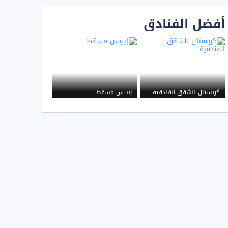
أفضل الفنادق
كريستال للشقق الفندقية
إيبيس مسقط