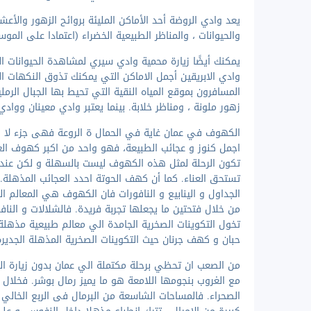
يعد وادي الروضة أحد الأماكن المليئة بروائح الزهور والأعشا
والحيوانات ، والمناظر الطبيعية الخضراء (اعتمادا على الموس
يمكنك أيضًا زيارة محمية وادي سيري لمشاهدة الحيوانات الن
وادي الابريقين أجمل الاماكن التي يمكنك تذوق النكهات الم
المسافرون بموقع المياه النقية التي تحيط بها الجبال الر
زهور ملونة ، ومناظر خلابة. بينما يعتبر وادي معينان وواد
الكهوف في عمان غاية في الحمال ة الروعة فهى جزء لا يم
اجمل كنوز و عجائب الطبيعة، فهو واحد من اكبر كهوف العا
تكون الرحلة لمثل هذه الكهوف ليست بالسهلة و لكن عندما
تستحق العناء. كما أن كهف الحوتة احدد العجائب المذهلة.
الجداول و الينابيع و النافورات فان الكهوف هي المعالم 
من خلال فتحتين ما يجعلها تجربة فريدة. فالشلالات و الن
تخول التكوينات الصخرية الجامدة الي معالم طبيعية مذهلة
حبان و كهف جرنان حيث التكوينات الصخرية المذهلة الجديرة ب
من الصعب ان تحظي برحلة مكتملة الي عمان بدون زيارة ال
مع الغروب بنجومها اللامعة هو ما يميز رمال بوشر. فخلال 
الصحراء. فالمساحات الشاسعة من البرمال فى الربع الخالي