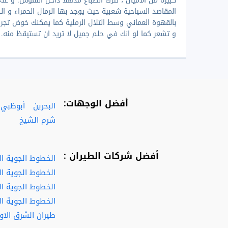
كبيرة من الاميال ، تترك انطباع مذهلا داخل النفوس. و علي
المقاصد السياحية شعبية حيث يوجد بها الرمال الحمراء و الب
بالقهوة العماني وسط التلال الرملية كما يمكنك خوض تجري
و تشعر كما لو انك في حلم جميل لا تريد ان تستيقظ منه.
أفضل الوجهات:
البحرين
أبوظبي
شرم الشيخ
أفضل شركات الطيران :
الخطوط الجوية ا
الخطوط الجوية ال
الخطوط الجوية الف
الخطوط الجوية ال
طيران الشرق الا