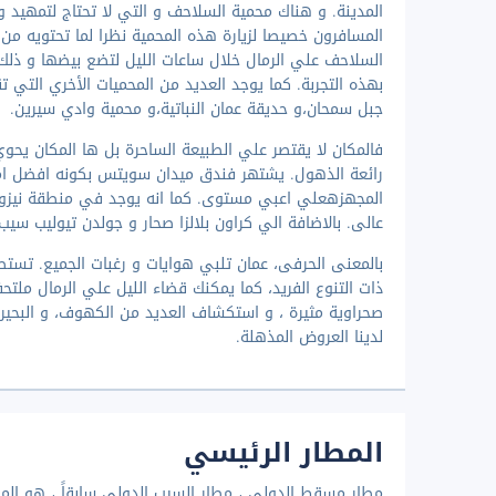
المدينة. و هناك محمية السلاحف و التي لا تحتاج لتمهيد
المسافرون خصيصا لزيارة هذه المحمية نظرا لما تحتويه م
السلاحف علي الرمال خلال ساعات الليل لتضع بيضها و ذلك 
بهذه التجربة. كما يوجد العديد من المحميات الأخري التي تق
جبل سمحان،و حديقة عمان النباتية،و محمية وادي سيرين.
فالمكان لا يقتصر علي الطبيعة الساحرة بل ها المكان يحوي 
رائعة الذهول. يشتهر فندق ميدان سويتس بكونه افضل اما
المجهزهعلي اعبي مستوى. كما انه يوجد في منطقة نيزوة،
عالى. بالاضافة الي كراون بلالزا صحار و جولدن تيوليب س
بالمعنى الحرفى، عمان تلبي هوايات و رغبات الجميع. تستطي
ذات التنوع الفريد، كما يمكنك قضاء الليل علي الرمال ملت
صحراوية مثيرة ، و استكشاف العديد من الكهوف، و البحير
لدينا العروض المذهلة.
المطار الرئيسي