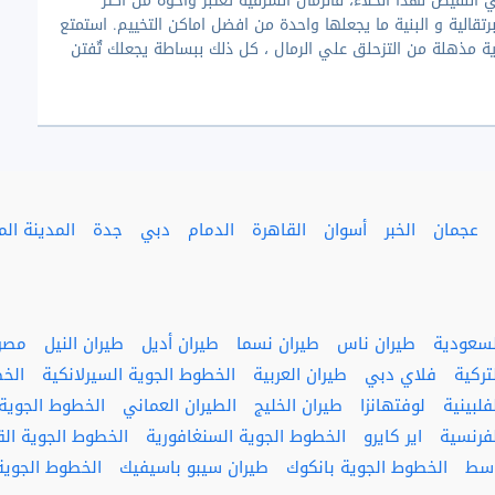
 النقيض لهذا الخلاء، فالرمال الشرقية تعتبر واحؤة من اكثر
رتقالية و البنية ما يجعلها واحدة من افضل اماكن التخييم. استمتع
ة مذهلة من التزحلق علي الرمال ، كل ذلك ببساطة يجعلك تٌفتن
عجمان
الخبر
أسوان
القاهرة
الدمام
دبي
جدة
المدينة الم
لسعودية
طيران ناس
طيران نسما
طيران أديل
طيران النيل
مصر 
تركية
فلاي دبي
طيران العربية
الخطوط الجوية السيرلانكية
الخ
لبينية
لوفتهانزا
طيران الخليج
الطيران العماني
الخطوط الجوية ا
فرنسية
اير كايرو
الخطوط الجوية السنغافورية
الخطوط الجوية ال
وسط
الخطوط الجوية بانكوك
طيران سيبو باسيفيك
الخطوط الجوية 