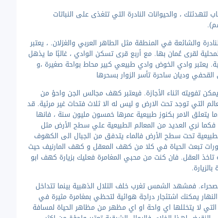
ب لتهدئتك ، والحيوانات النادرة التي تتغذى على النباتات
م).
ادرة والشائعة في المنطقة مثل الطاهر العربي والغزلان. ، يعتبر
حلية لقرى عُمان بها. مع أربع قرى تسكن الوادي ، غالبًا ما يذهل
ملية. يعتبر وادي الخوض وادي طبيعي كبير محاط بواحة صغيرة ،و
ي القحفي وديان ساحرة تأسر الزوار بسحرها
كن تفويته اثناء الأجازة. فيعتبر كهف مجالس الجن واحؤ من
لم التي توجد تحت الارض و ليس له الا ثلاث فتحات غير مرئية. قد
 يتعلق الامر بكنوز طبيعية عمرها خمسون مليون سنة ، فانها
 فكما نري العديد من المعالم الطبيعية علي سطح الأرض مثل
الطبيعية تحت سطح الأرض فالماء يتدفق من الجبال الى الكهوف
افورات تبعث الحياة في كلا من كهف المعقل و كهف المارنيف حيث
 تاخذ العقل. فان كنت من محبي المغامرة فعليك بزيارة كهف ابو
الزيارة.
صحراء. فمشهد الشمس تغرب خلف التلال الذهبية بينما تتداخل
النهار يمكنك اشتئجار دراجة هوائية لتحظي بمغامرة مثيرة في
 التي لا يتخللها اي واحة او اي مظهر من مظاهر الحياة لمسافة