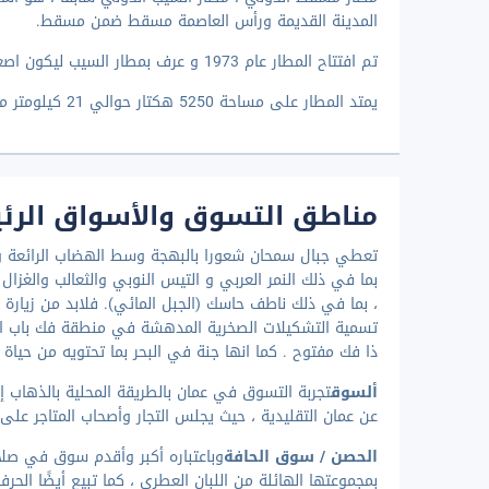
المدينة القديمة ورأس العاصمة مسقط ضمن مسقط.
تم افتتاح المطار عام 1973 و عرف بمطار السيب ليكون اصغر مطار يقع فى منطقة بيت الفلاج
يمتد المطار على مساحة 5250 هكتار حوالي 21 كيلومتر مربع ليحتوي على منى واحد للركاب
مناطق التسوق والأسواق الرئ
تعطي جبال سمحان شعورا بالبهجة وسط الهضاب الرائعة والود
بما في ذلك النمر العربي و التيس النوبي والثعالب والغزا
، بما في ذلك ناطف حاسك (الجبل المائي). فلابد من زيارة هذ
تسمية التشكيلات الصخرية المدهشة في منطقة فك باب ا
ذا فك مفتوح . كما انها جنة في البحر بما تحتويه من حياة 
ألسوق
تجربة التسوق في عمان بالطريقة المحلية بالذهاب إ
عن عمان التقليدية ، حيث يجلس التجار وأصحاب المتاجر ع
الحصن / سوق الحافة
وباعتباره أكبر وأقدم سوق في صلا
بمجموعتها الهائلة من اللبان العطري ، كما تبيع أيضًا الحرف