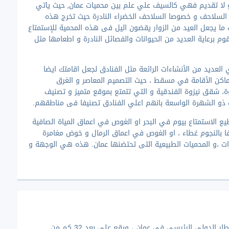
 و لا تقديم فهي كالسيف علي علم بين محميات عمان, حيث ياتي
ن السلاحف و خصوصا السلاحف الخضراء النادرة حيث تخرج هذه
ما يجعل العيد من الزوار يقضون اليل فى هذه المحمية للإستمتاع
وم برعاية العديد من الحيوانات والفصائل النادرة و اطعامها مثل
العديد من الأنشاءات الرائعة مثل الفنادق لجعل اقامتك ايضا
كن الأقامة في مسقط ، حيث التصميم المعاصر و الغرق
 شقق نيزوة الفندقية و التي تتمتع بموقع متميز و تصنيف
يب ذو الشهرة الواسعة بانهم اعلي الفنادق تصنيفا فى مناطقهم.
ع الاستمتاع بيوم في البحر او الغوص في اعماق المياة الصافية
حفا بالنجوم غطاء ، او الغوص في اعماق الرمال و خوض مغامرة
ات ،و المحميات الطبيعية التى تحتضنها عمان. هذه هي الوجهة و
مطار مسقط الدولي ، مطار السيب الدولي سابقاً ، هو المطار الدولي الرئيسي في عمان ، ويقع على بعد 32 كم من