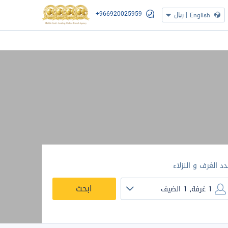
+966920025959
|
ريال
English
دد الغرف و النزلاء