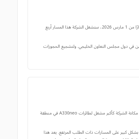
أعلنت سيبو باسيفيك عن توسع كبير في حضورها بالشرق الأوسط بإطلاق مسار مباشر جديد بين مانيلا والرياض، المملكة العربية السعودية. اعتبارًا من 1 مارس 2026، ستشغل الشركة هذا المسار أربع
يجية إلى تلبية حركة الزوار الكبيرة من الأصدقاء والأقارب (VFR)، وخاصة العمال الفلبينيين المغتربين (OFWs) المقيمين في دول مجلس التعاون الخليجي. ولتشجيع الحجوزات
حققت سيبو باسيفيك إنجازًا كبيرًا في قطاع الطيران الفلبيني باستلامها طائرتها المائة، وهي طائرة إيرباص A330neo جديدة كليًا. يؤكد هذا الإنجاز مكانة الشركة كأكبر مشغل لطائرات A330neo في منطقة
اسيفيك بتحسين تكاليف المقعد-ميل بشكل كبير على المسارات ذات الطلب المرتفع. يعد هذا