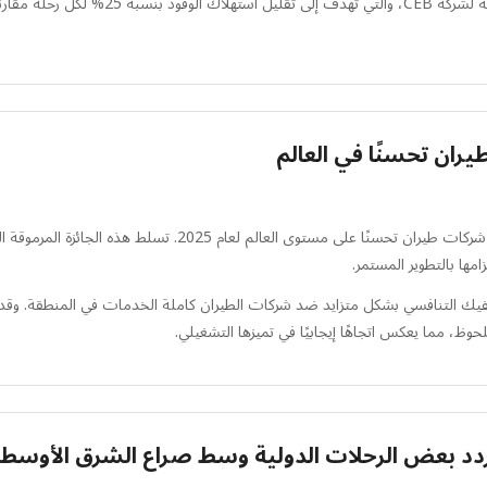
التسليم جزءًا أساسيًا من استراتيجية تحديث ال
ان تحسنًا في العالم
صنفت سكاي تراكس طيران سيبو باسيفيك ضمن أفضل 10 شركات طيران 
مها بالتطوير المستمر.
يفيك التنافسي بشكل متزايد ضد شركات الطيران كاملة الخدمات في المنطقة. وقد
لحوظ، مما يعكس اتجاهًا إيجابيًا في تميزها التشغيلي.
دد بعض الرحلات الدولية وسط صراع الشرق الأوسط