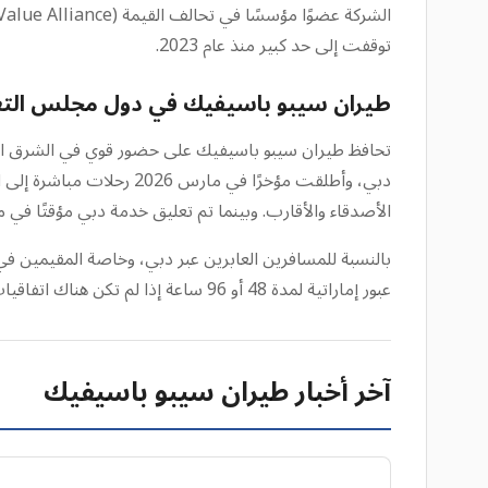
توقفت إلى حد كبير منذ عام 2023.
طيران سيبو باسيفيك في دول مجلس التع
الأصدقاء والأقارب. وبينما تم تعليق خدمة دبي مؤقتًا في مارس 2026 بسبب ظروف تشغيلية غير مؤكدة، استمرت العمليات 
بالنسبة للمسافرين العابرين عبر دبي، وخاصة المقيمين في
عبور إماراتية لمدة 48 أو 96 ساعة إذا لم تكن هناك اتفاقيات أمتعة مشتركة وكان تخليص الجوازات ضروريًا لإعادة فحص الأمتعة.
آخر أخبار طيران سيبو باسيفيك