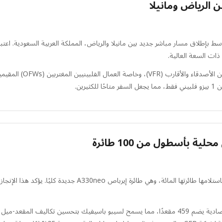
الرياض ومانيلا
تهدف هذه الخطوة الاسترات
رين.
 بأسطول من 100 طائرة
تتميز الطائرة عريضة البدن بتكوين كثيف بالكامل للدرجة الاقتصادية يضم 459 مقعدًا، مما يسمح لسيبو ب