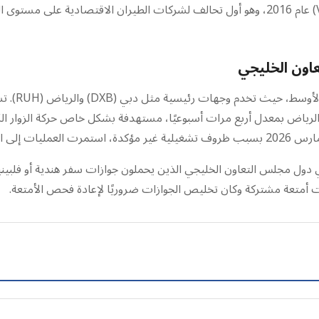
الشركة عضوًا مؤسسًا في تحالف القيمة (Value Alliance) عام 2016، وهو أول تحالف لشركات الط
اون الخليجي
إلى الرياض.
 دول مجلس التعاون الخليجي الذين يحملون جوازات سفر هندية أو فلبيني