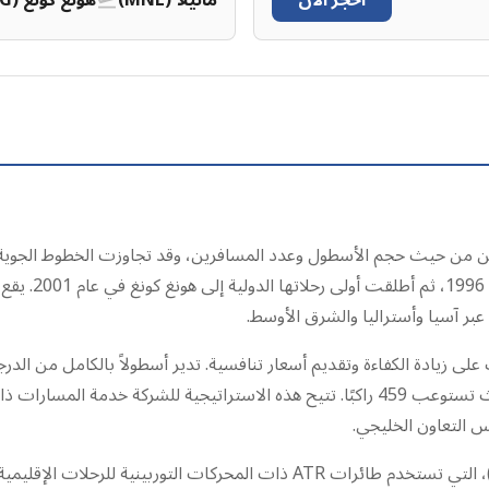
احجز الآن
مانيلا (MNL)
هونغ كونغ (HKG)
يد جون غوكونغو
بر آسيا وأستراليا والشرق الأوسط.
ى زيادة الكفاءة وتقديم أسعار تنافسية. تدير أسطولاً بالكامل من الدرجة
طائرات إيرباص A330neo كثافة على مستوى العالم، حيث تستوعب 459 راكبًا. تتيح هذه الاس
تدير سيبو باسيفيك أيضًا شركة تابعة لها، سيبغو (Cebgo)، التي تستخدم طائرات 