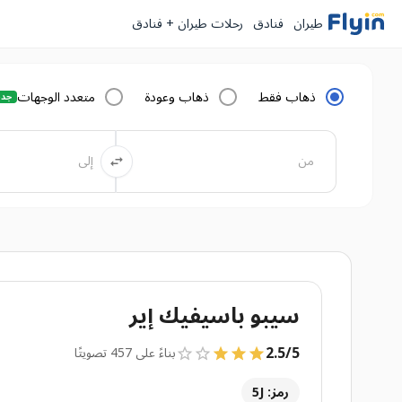
طيران
فنادق
رحلات طيران + فنادق
ذهاب فقط
ذهاب وعودة
متعدد الوجهات
جدي
سيبو باسيفيك إير
2.5
/
5
بناءً على 457 تصويتًا
رمز: 5J