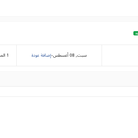
د
-
سبت, 08 أغسطس
إضافة عودة
1
الم