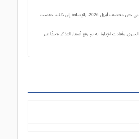
استجابة لارتفاع تكاليف وقود الطائرات والشكوك التشغيلية الناجمة عن الصراعات في الشرق الأوسط، علقت سيبو باسيفيك مؤقتًا خدمتها إلى دبي حتى منتصف أبريل 2026. بالإضافة إلى ذلك، خفضت
ي. وأفادت الإدارة أنه تم رفع أسعار التذاكر لاحقًا عبر