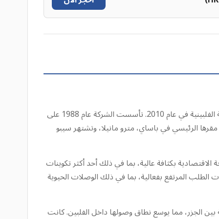
احجز الآن
تعد طيران سيبو باسيفيك (5J) أكبر شركة طيران في الفلبين من حيث حجم الأسطول وعدد المسافرين، وقد تجاوزت الخطوط الجوية الفلبينية في عام 2010. تأسست الشركة عام 1988 على
ي جونيور، وبدأت عملياتها المحلية في عام 1996، ثم أطلقت أولى رحلاتها الدولية إلى هونغ كونغ في عام 2001. يقع مقرها الرئيسي في باساي، مترو مانيلا، وتشتهر سيبو
 الاقتصادية بكثافة عالية، بما في ذلك أحد أكثر تكوينات
تراتيجية للشركة خدمة المسارات ذات الطلب المرتفع بفعالية، بما في ذلك الوصلات الحيوية
ATR ذات المحركات التوربينية للرحلات الإقليمية بين الجزر، مما يوسع نطاق وصولها داخل الفلبين. كانت