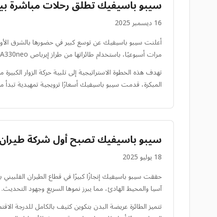
سيبو باسيفيك تطلق رحلات مباشرة بين 
16 ديسمبر 2025
مرات أسبوعيًا، باستخدام طائراتها من طراز إيرباص A330neo ذات السعة العالية.
المبكرة، قدمت سيبو باسيفيك أسعارًا ترويجية تمهيدية تبدأ من 1 بيزو فلبيني فقط، مما يجعل السفر متاحًا للكثي
سيبو باسيفيك تصبح أول شركة طيران محلية
18 يوليو 2025
آسيا والمحيط الهادئ، مما يبرز نموها السريع وجهود التحديث.