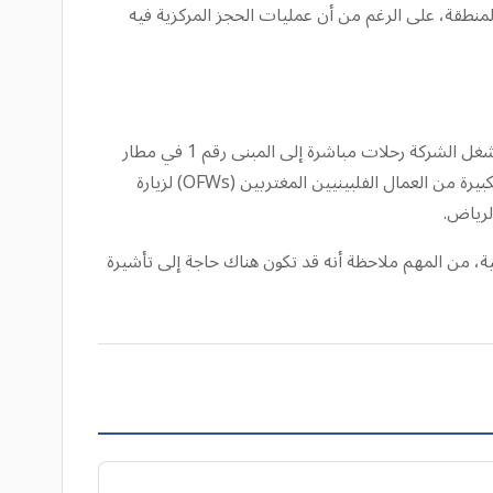
يران الاقتصادية على مستوى المنطقة، على الرغم من أن عمليات الحجز المركزية فيه
تحافظ طيران سيبو باسيفيك على حضور قوي في الشرق الأوسط، حيث تخدم وجهات رئيسية مثل دبي (DXB) والرياض (RUH). تشغل الشركة رحلات مباشرة إلى المبنى رقم 1 في مطار
دبي، وأطلقت مؤخرًا في مارس 2026 رحلات مباشرة إلى الرياض بمعدل أربع مرات أسبوعيًا، مستهدفة بشكل خاص حركة الزوار الكبيرة من العمال الفلبينيين المغتربين (OFWs) لزيارة
ة، من المهم ملاحظة أنه قد تكون هناك حاجة إلى تأشيرة