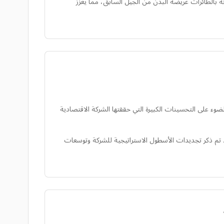
أسطول الضخمة لشركة CEB، والتي تهدف إلى تقليل استهلاك الوقود بنسبة 25% لكل رحلة مقارنة بالطائرات عريضة البدن من الجيل السابق، مما يعزز
تحسنًا على مستوى العالم لعام 2025. تسلط هذه الجائزة المرموقة الضوء على التحسينات الكبيرة التي حققتها الشركة الاقتصادية
 تم ذكر تجديدات الأسطول الاستراتيجية للشركة وتوسعات