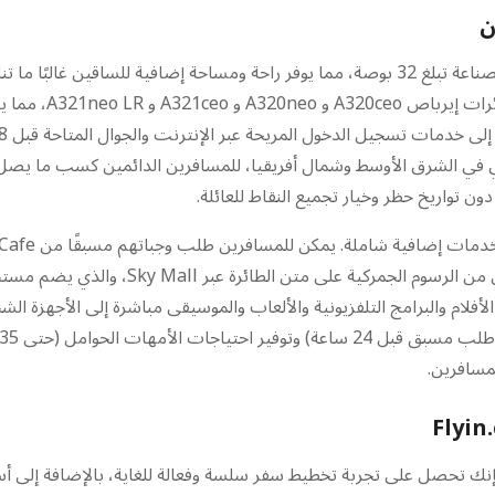
ن
تتميز العربية للطيران بمساحة مقعد اقتصادي رائدة في الصناعة تبلغ 32 بوصة، مما يوفر راحة و
أسطولًا حديثًا ومو
ن تواريخ حظر وخيار تجميع النقاط للعائلة.
الساخنة واللفائف والوجبات الخفيفة. يتوفر الت
 الطائرة الأفلام والبرامج التلفزيونية والألعاب والموسيقى مباشرة إلى الأ
ا تختار حجز رحلات العربية للطيران عبر Flyin.com، فإنك تحصل على تجربة تخطيط سفر سلسة وفعالة