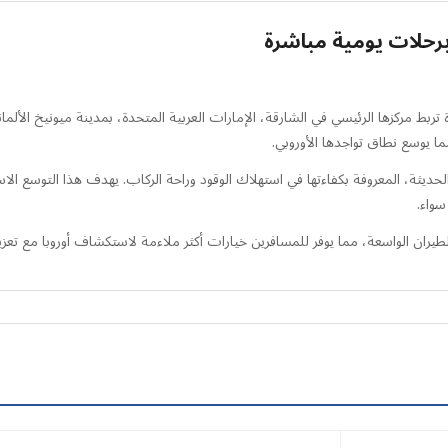
برحلات يومية مباشرة
بط مركزها الرئيسي في الشارقة، الإمارات العربية المتحدة، بمدينة ميونيخ الألما
ما يوسع نطاق تواجدها الأوروبي.
شغل الرحلات اليومية باستخدام طائرات إيرباص A320neo الحديثة، المعروفة بكفاءتها في استهلاك الوقود وراحة الركاب.
سواء.
طيران الواسعة، مما يوفر للمسافرين خيارات أكثر ملاءمة لاستكشاف أوروبا مع تعزي