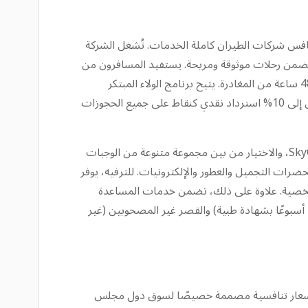
مساحة إضافية للساقين غالبًا ما تنافس شركات الطيران كاملة الخدمات. تُشغل الشركة
فرًا للوقود، يتكون بشكل أساسي من طائرات إيرباص A320ceo و A320neo و A321ceo و A321neo LR، مما يضمن رحلات موثوقة ومريحة. يستفيد المسافرون من
مجموعة واسعة من خيارات الحجز والدفع المرنة، بالإضافة إلى خدمات تسجيل الدخول المريحة عبر الإنترنت والجوال المتاحة قبل 48 ساعة من المغادرة. يتيح برنامج الولاء المبتكر
AirRewards، وهو أول برنامج ولاء لشركة طيران اقتصادي في الشرق الأوسط وشمال أفريقيا، للمسافرين الدائمين كسب ما يصل إلى 10% استرداد نقدي كنقاط على جميع الحجوزات
لتخصيص تجربة السفر بشكل أكبر، تقدم العربية للطيران خدمات إضافية شاملة. يمكن للمسافرين طلب وجباتهم مسبقًا من SkyCafe، والاختيار من بين مجموعة متنوعة من الوجبات
سوق المعفى من الرسوم الجمركية على متن الطائرة عبر Sky Mall، والذي يضم مستحضرات التجميل والعطور والإلكترونيات. للترفيه، يوفر
جهزة الشخصية. علاوة على ذلك، تضمن خدمات المساعدة
الخاصة، بما في ذلك دعم الكراسي المتحركة المجاني (مع طلب مسبق قبل 24 ساعة) وتوفير احتياجات الأمهات الحوامل (حتى 35 أسبوعًا بشهادة طبية) والقصر غير المصحوبين (غير
 للغاية، بالإضافة إلى أسعار تنافسية مصممة خصيصًا لسوق دول مجلس