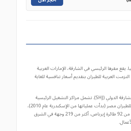
احجز الآن
يقع مقرها الرئيسي في الشارقة، الإمارات العربية
التزمت العربية للطيران بتقديم أسعار تنافسية للغاية
تعتمد العربية للطيران نموذجًا قويًا متعدد المحاور، وتوسع نطاق وصولها بشكل استراتيجي إلى ما وراء قاعدتها الرئيسية في مطار الشارقة الدولي (SHJ). تشمل مراكز التشغيل الرئيسية
مطار رأس الخيمة الدولي، بالإضافة إلى مشاريع دولية مثل العربية للطيران المغرب (أطلقت في الدار البيضاء عام 2009)، والعربية للطيران مصر (بدأت عملياتها من الإسكندرية عام 2010)،
والعربية للطيران أبوظبي (مشروع مشترك عام 2020 مع الاتحاد للطيران). تربط هذه الشبكة الواسعة، التي تضم أسطولًا حديثًا مكونًا من 92 طائرة إيرباص، أكثر من 219 وجهة في الشرق
أعمال.