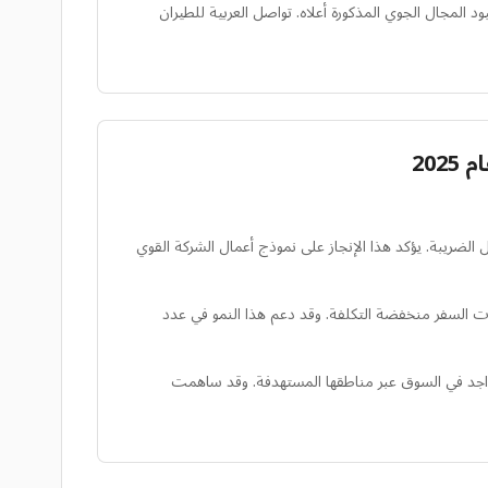
فيذها بسبب قيود المجال الجوي المذكورة أعلاه. تواصل العربية للطيران
ها على الإطلاق للعام الكامل 2025، مسجلة زيادة ملحوظة بنسبة 14% في صافي الربح قبل الضريبة. يؤكد هذا الإنجاز على نموذج أعمال الشركة القوي
الطلب الكبير على خيارات السفر منخفضة التكلفة. وقد دعم هذا النمو في عدد
ارًا جديدًا إلى شبكة العربية للطيران العالمية طوال عام 2025، مما عزز الاتصال والتواجد في السوق عبر مناطقها المستهدفة. وقد ساهمت