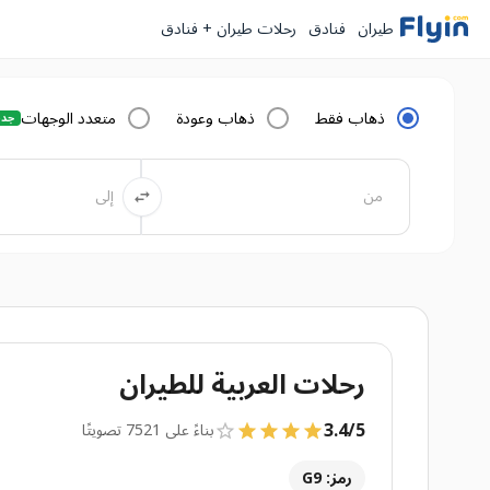
طيران
فنادق
رحلات طيران + فنادق
ذهاب فقط
ذهاب وعودة
متعدد الوجهات
جدي
رحلات العربية للطيران
3.4
/
5
بناءً على 7521 تصويتًا
رمز: G9