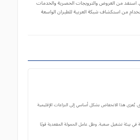
قل. استفد من العروض والترويجات الحصرية والخدمات
استخدام من استكشاف شبكة العربية للطيران الواسعة
هم إماراتي للربع الأول من عام 2026، مسجلة انخفاضًا بنسبة 22% مقارنة بالعام السابق. يُعزى هذا الانخفاض بشكل أساسي إلى النزاعات الإقليمية
ت، لتصل إلى 1.8 مليار درهم إماراتي، مما يدل على المرونة في بيئة تشغيل صعبة. وظل عامل الحمولة المقعدية قويًا