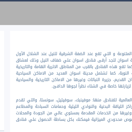
ق المتنوعة و التي تقع عند الضفة الشرقية للنيل عند الشلال الأول
نة اسوان لتجد أرقى فنادق اسوان علي ضفاف النيل وذلك لعشاق
ا تقع هذه الفنادق بالقرب من المناطق الاثرية الهامة والتاريخية
النوبة، كما تشتمل مدينة اسوان العديد من الاماكن السياحية
 القديم، جزيرة النباتات وغيرها من الاماكن التاريخية والسياحية
لزيارتها خاصة في الشتاء نظراً لجوها الدافئ.
لعالمية للفنادق منها: موفينبك، سوفيتيل، سونستا، والتي تقدم
كز اللياقة البدنية والنوادي الليلية وحمامات السباحة والمطاعم
ق وغيرها من الخدمات المقدمة بمستوي عالي من الجودة والمحلات
بخصوص محدودي الميزانية فيمكنك بكل بساطة الحصول علي فنادق