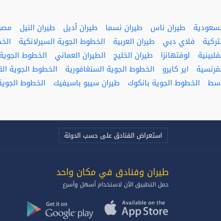
لسعودية
طيران ناس
طيران نسما
طيران أديل
طيران النيل
مصر 
تركية
فلاي دبي
طيران العربية
الخطوط الجوية السيرلانكية
الخ
لبينية
لوفتهانزا
طيران الخليج
الطيران العماني
الخطوط الجوية ا
فرنسية
اير كايرو
الخطوط الجوية السنغافورية
الخطوط الجوية ال
وسط
الخطوط الجوية بانكوك
طيران سيبو باسيفيك
الخطوط الجوية 
استعراض الفنادق على حسب الدولة
طيران وفنادق في مكان واحد‎
حمل التطبيق الآن لاستخدام أسهل وأسرع