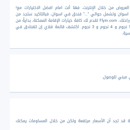
لعروض من خلال الإنترنت، فها أنت امام افضل الاختيارات مع!
اسوان وتشمل حوالي "..." فندق في اسوان، فبالتاكيد ستجد من
بين هذه المجموعة المختارة الفندق الذي يلائم احتياجاتك وراحتك. Flyin.com تقدم لك كافة خيارات الإقامة الممكنة، بدايةً من
الفنادق الرخيصة وحتي الفاخرة والتي تترواح فئاتها بين 5 نجوم و 4 نجوم و 3 نجوم. اكتشف قائمة فلاي إن للفنادق في
سية.
 مبني للوصول.
ة قد تجد أن الأسعار مرتفعة ولكن من خلال المساومات يمكنك