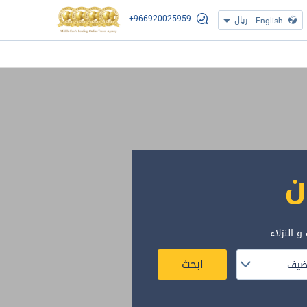
+966920025959
|
ريال
English
ن
و النزلاء