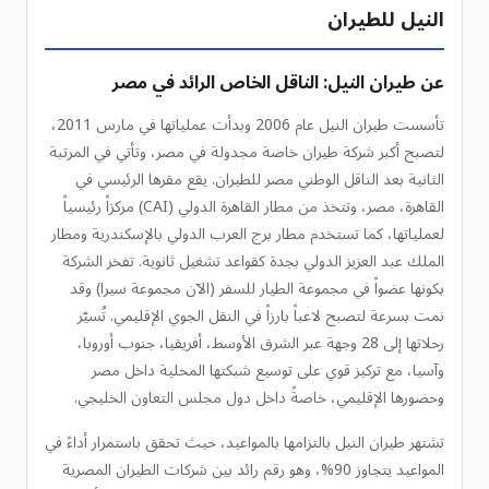
النيل للطيران
عن طيران النيل: الناقل الخاص الرائد في مصر
تأسست طيران النيل عام 2006 وبدأت عملياتها في مارس 2011،
لتصبح أكبر شركة طيران خاصة مجدولة في مصر، وتأتي في المرتبة
الثانية بعد الناقل الوطني مصر للطيران. يقع مقرها الرئيسي في
القاهرة، مصر، وتتخذ من مطار القاهرة الدولي (CAI) مركزاً رئيسياً
لعملياتها، كما تستخدم مطار برج العرب الدولي بالإسكندرية ومطار
الملك عبد العزيز الدولي بجدة كقواعد تشغيل ثانوية. تفخر الشركة
بكونها عضواً في مجموعة الطيار للسفر (الآن مجموعة سيرا) وقد
نمت بسرعة لتصبح لاعباً بارزاً في النقل الجوي الإقليمي. تُسيّر
رحلاتها إلى 28 وجهة عبر الشرق الأوسط، أفريقيا، جنوب أوروبا،
وآسيا، مع تركيز قوي على توسيع شبكتها المحلية داخل مصر
وحضورها الإقليمي، خاصةً داخل دول مجلس التعاون الخليجي.
تشتهر طيران النيل بالتزامها بالمواعيد، حيث تحقق باستمرار أداءً في
المواعيد يتجاوز 90%، وهو رقم رائد بين شركات الطيران المصرية