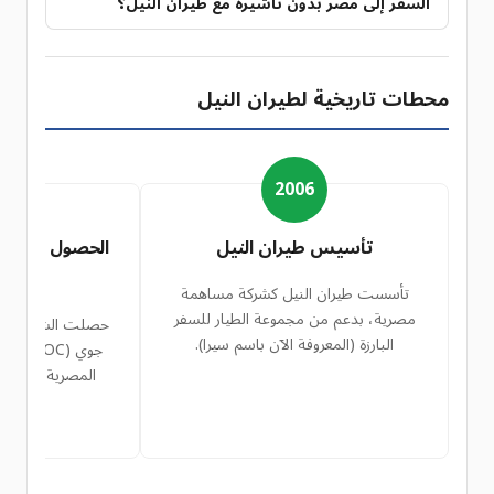
السفر إلى مصر بدون تأشيرة مع طيران النيل؟
محطات تاريخية لطيران النيل
9
2006
تأسيس طيران النيل
الحصول على ش
(AOC)
تأسست طيران النيل كشركة مساهمة
مصرية، بدعم من مجموعة الطيار للسفر
حصلت الشركة بنج
البارزة (المعروفة الآن باسم سيرا).
جوي (OC
المصرية، مما س
ال