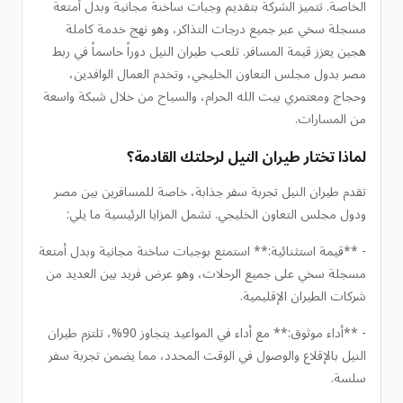
الخاصة. تتميز الشركة بتقديم وجبات ساخنة مجانية وبدل أمتعة
مسجلة سخي عبر جميع درجات التذاكر، وهو نهج خدمة كاملة
هجين يعزز قيمة المسافر. تلعب طيران النيل دوراً حاسماً في ربط
مصر بدول مجلس التعاون الخليجي، وتخدم العمال الوافدين،
وحجاج ومعتمري بيت الله الحرام، والسياح من خلال شبكة واسعة
من المسارات.
لماذا تختار طيران النيل لرحلتك القادمة؟
تقدم طيران النيل تجربة سفر جذابة، خاصة للمسافرين بين مصر
ودول مجلس التعاون الخليجي. تشمل المزايا الرئيسية ما يلي:
- **قيمة استثنائية:** استمتع بوجبات ساخنة مجانية وبدل أمتعة
مسجلة سخي على جميع الرحلات، وهو عرض فريد بين العديد من
شركات الطيران الإقليمية.
- **أداء موثوق:** مع أداء في المواعيد يتجاوز 90%، تلتزم طيران
النيل بالإقلاع والوصول في الوقت المحدد، مما يضمن تجربة سفر
سلسة.