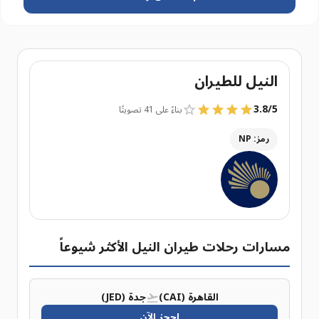
النيل للطيران
3.8
/
5
بناءً على 41 تصويتًا
رمز: NP
مسارات رحلات طيران النيل الأكثر شيوعاً
القاهرة (CAI)
جدة (JED)
احجز الآن