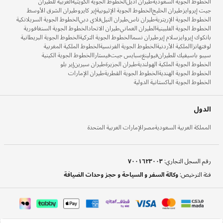
الخطوط الجوية السعودية
طيران أديل
الخطوط الجوية الكويتية
العربية للطيران
جيت إيروايز
طيران الخليج
الخطوط الجوية الإثيوبية
إير كايرو
طيران الشرق الأوسط
الخطوط الجوية الإريترية
طيران ناس
طيران النيل
فلاي دبي
الخطوط الجوية السريلانكية
الخطوط الجوية الفلبينية
الطيران العماني
طيران الاتحاد
الخطوط الجوية السنغافورية
بانكوك إيروايز
سلام إير
طيران نسما
الخطوط الجوية التركية
الخطوط الجوية البريطانية
لوفتهانزا
الملكية الأردنية
الخطوط الجوية الفرنسية
الخطوط الملكية المغربية
سيبو باسيفيك للطيران
فيولينغ
سبايس جيت
فيستارا
الخطوط الجوية الكينية
الخطوط الجوية الملكية الهولندية
طيران الجزيرة
طيران سيرين
إير بلو
الخطوط الجوية الهندية
الخطوط الجوية القطرية
طيران الإمارات
الخطوط الجوية الباكستانية الدولية
الدول
المملكة العربية السعودية
مصر
الإمارات العربية المتحدة
رقم السجل التجاري
:
٧٠٠١٦٢٣٠٠٣
فئة الترخيص
:
وكالة السفر و السياحة و حجز وحدات الضيافة