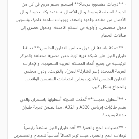
- **درجات مقصورة مريحة:** استمتع بسفر مريح في كل من
الدرجة السياحية ودرجة رجال الأعمال. يستفيد ركاب درجة رجال
الأعمال من مقاعد جلدية واسعة، ووجبات ساخنة فاخرة، وتسجيل
دخول مخصص، وأولوية في استلام الأمتعة، ودخول حصري إلى
صالات المطار.
- **شبكة واسعة في دول مجلس التعاون الخليجي:** تحافظ
طيران النيل على شبكة قوية تربط مدن مصرية مختلفة بالمراكز
الرئيسية في جميع أنحاء المملكة العربية السعودية، والإمارات
العربية المتحدة (عبر الشارقة/العين)، والكويت، ودول مجلس
التعاون الخليجي الأخرى، وتلبي احتياجات المقيمين الوافدين
والحجاج بشكل كبير.
- **أسطول حديث:** تُحدّث الشركة أسطولها باستمرار، والذي
يضم طائرات إيرباص A320 و A321، مما يضمن تجربة طيران
حديثة ومريحة.
- **عمليات الحج والعمرة:** تُعد طيران النيل مشغلاً رئيسياً
لرحلات الحج والعمرة، حيث توفر اتصالاً أساسياً للحجاج والمعتمرين