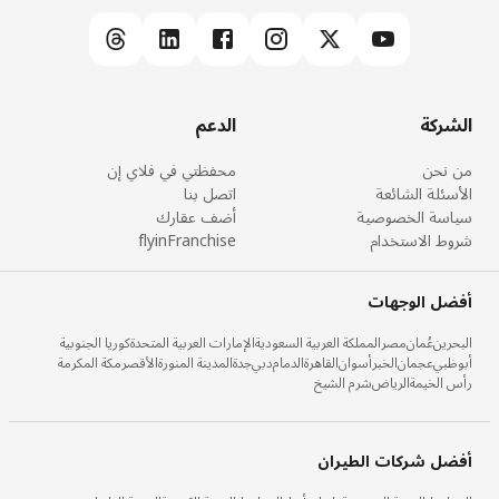
الشركة
الدعم
من نحن
محفظتي في فلاي إن
الأسئلة الشائعة
اتصل بنا
سياسة الخصوصية
أضف عقارك
شروط الاستخدام
flyinFranchise
أفضل الوجهات
البحرين
عُمان
مصر
المملكة العربية السعودية
الإمارات العربية المتحدة
كوريا الجنوبية
أبوظبي
عجمان
الخبر
أسوان
القاهرة
الدمام
دبي
جدة
المدينة المنورة
الأقصر
مكة المكرمة
رأس الخيمة
الرياض
شرم الشيخ
أفضل شركات الطيران