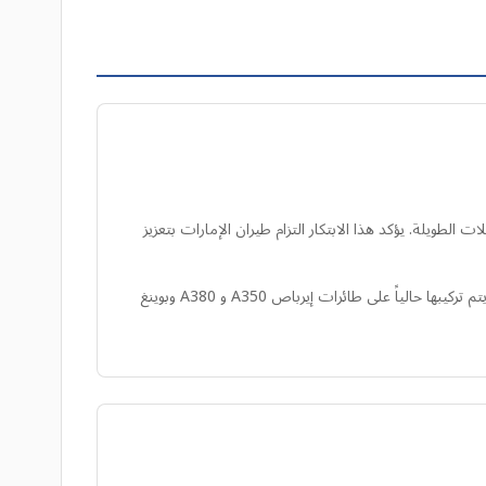
نوم الركاب في الرحلات الطويلة. يؤكد هذا الابتكار التزام طيران الإمارات بتعزيز
تم تصميم مساند الرأس الجلدية الجديدة بشكل مريح لمنع حركة الرأس الجانبية، مما يقلل بشكل كبير من الحاجة إلى وسائد السفر الشخصية. ويتم تركيبها حالياً على طائرات إيرباص A350 و A380 وبوينغ