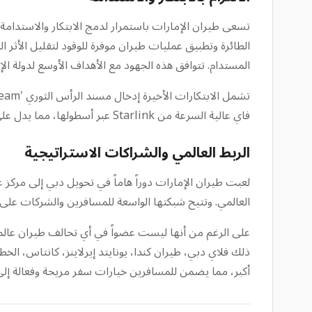
تسعى طيران الإمارات باستمرار لدمج الابتكار والاستدامة 
الطائرة وتطبيق عمليات طيران موفرة للوقود لتقليل الأثر 
المستدام. تتوافق هذه الجهود مع الأهداف الأوسع لدولة ال
فاي عالية السرعة من Starlink عبر أسطولها، مما يدل على التزامها بالتكنولوجيا المتقدمة على متن الطائرة.
الربط العالمي والشراكات الاستراتيجية
لعبت طيران الإمارات دوراً هاماً في تحويل دبي إلى مركز 
العالمي. وتتيح شبكتها الواسعة للمسافرين والشركات على ح
على الرغم من أنها ليست عضواً في أي تحالف طيران عالمي
ذلك فلاي دبي، طيران كندا، يونايتد إيرلاينز، كانتاس، الخط
أكبر، مما يضمن للمسافرين خيارات سفر مريحة وفعالة إل