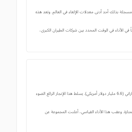
بيانات من شركة تحليلات الطيران OAG أن طيران الإمارات أكملت نسبة مذهلة بلغت 99.84% من رحلاتها المجدولة في يونيو 2026، مسجلة بذلك أحد أدنى معدلات الإلغاء في العالم. وتعد هذه
ا احتلت الشركة المرتبة السابعة عالمياً في الأداء في الوقت المحدد بين شركات الطيران الكبرى،
أعلنت مجموعة الإمارات عن نجاح مالي غير مسبوق للسنة المالية 2025-2026، مسجلة أرباحاً قياسية قبل الضريبة بلغت 24.4 مليار درهم إماراتي (6.6 مليار دولار أمريكي). يسلط هذا الإنجاز الرائع الضوء
تازة. وعقب هذا الأداء القياسي، أعلنت المجموعة عن