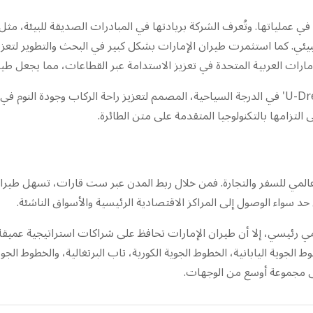
في عملياتها. وتُعرف الشركة بريادتها في المبادرات الصديقة للبيئة، م
البيئي. كما استثمرت طيران الإمارات بشكل كبير في البحث والتطوير لتعز
إمارات العربية المتحدة في تعزيز الاستدامة عبر القطاعات، مما يجعل طير
تشمل الابتكارات الأخيرة إدخال مسند الرأس الثوري 'U-Dream' في الدرجة السياحية، المصمم لتعزيز ر
عالمي للسفر والتجارة. فمن خلال ربط المدن عبر ست قارات، تسهل طيران 
د سواء الوصول إلى المراكز الاقتصادية الرئيسية والأسواق الناشئة.
 رئيسي، إلا أن طيران الإمارات تحافظ على شراكات استراتيجية عميقة ل
وط الجوية اليابانية، الخطوط الجوية الكورية، تاب البرتغالية، والخطوط ال
ى مجموعة أوسع من الوجهات.