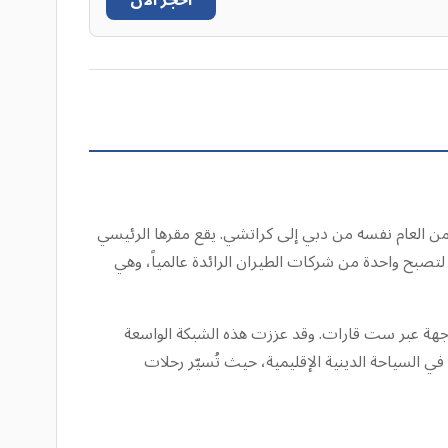
احجز الآن
، الناقل الوطني لدولة الإمارات العربية المتحدة، في 15 مارس 1985، وأقلعت أولى رحلاتها في 25 أكتوبر من العام نفسه من دبي إلى كراتشي. يقع مقرها الرئيسي
ملياتها. نمت طيران الإمارات بسرعة لتصبح واحدة من شركات الطيران الرائدة عالمياً، وهي
يران الإمارات أكبر أسطول في العالم من طائرات إيرباص A380 وبوينغ 777، بإجمالي 252 طائرة، تربط دبي بأكثر من 150 وجهة عبر ست قارات. وقد عززت هذه الشبكة الواسعة
في السياحة الدينية الإقليمية، حيث تُسيّر رحلات