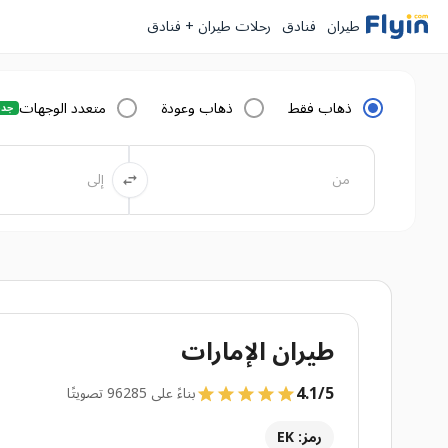
طيران
فنادق
رحلات طيران + فنادق
ذهاب فقط
ذهاب وعودة
متعدد الوجهات
جدي
طيران الإمارات
4.1
/
5
بناءً على 96285 تصويتًا
رمز: EK