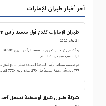
آخر أخبار طيران الإمارات
طيران الإمارات تقدم أول مسند رأس U-Dream في العالم
21 يوليو 2026
الراحة عبر جميع درجات السفر.
777، وستأتي مثبتة مسبقاً على 270 طائرة بوينغ 777X القادمة تحت الطلب، مما يمثل ترقية كبيرة لتجربة الركاب.
شركة طيران شرق أوسطية تسجل أحد أدنى