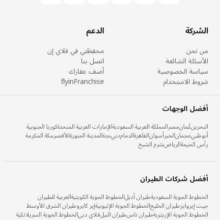
الشركة
الدعم
من نحن
محفظتي في فلاي إن
الأسئلة الشائعة
اتصل بنا
سياسة الخصوصية
أضف عقارك
شروط الاستخدام
flyinFranchise
أفضل الوجهات
البحرين
عُمان
مصر
المملكة العربية السعودية
الإمارات العربية المتحدة
كوريا الجنوبية
أبوظبي
عجمان
الخبر
أسوان
القاهرة
الدمام
دبي
جدة
المدينة المنورة
الأقصر
مكة المكرمة
رأس الخيمة
الرياض
شرم الشيخ
أفضل شركات الطيران
الخطوط الجوية السعودية
طيران أديل
الخطوط الجوية الكويتية
العربية للطيران
جيت إيروايز
طيران الخليج
الخطوط الجوية الإثيوبية
إير كايرو
طيران الشرق الأوسط
الخطوط الجوية الإريترية
طيران ناس
طيران النيل
فلاي دبي
الخطوط الجوية السريلانكية