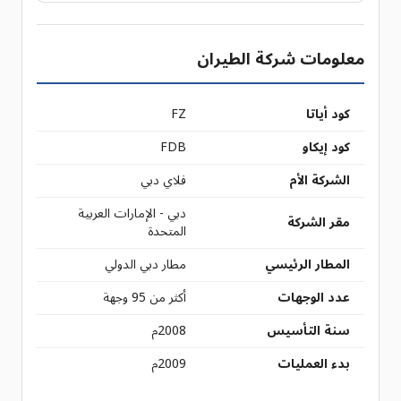
معلومات شركة الطيران
كود أياتا
FZ
كود إيكاو
FDB
الشركة الأم
فلاي دبي
دبي - الإمارات العربية
مقر الشركة
المتحدة
المطار الرئيسي
مطار دبي الدولي
عدد الوجهات
أكثر من 95 وجهة
سنة التأسيس
2008م
بدء العمليات
2009م