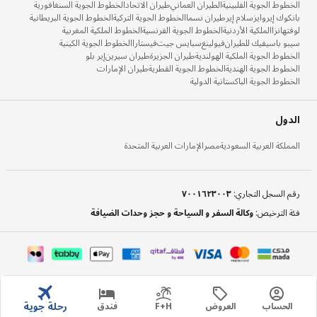
الخطوط الجوية الفلبينية
الطيران العماني
طيران الاتحاد
الخطوط الجوية السنغافورية
بانكوك إيروايز
سلام إير
طيران نسما
الخطوط الجوية التركية
الخطوط الجوية البريطانية
لوفتهانزا
الملكية الأردنية
الخطوط الجوية الفرنسية
الخطوط الملكية المغربية
سيبو باسيفيك للطيران
فيولينغ
سبايس جيت
فيستارا
الخطوط الجوية الكينية
الخطوط الجوية الملكية الهولندية
طيران الجزيرة
طيران سيرين
إير بلو
الخطوط الجوية الهندية
الخطوط الجوية القطرية
طيران الإمارات
الخطوط الجوية الباكستانية الدولية
الدول
المملكة العربية السعودية
مصر
الإمارات العربية المتحدة
رقم السجل التجاري
:
٧٠٠١٦٢٣٠٠٣
فئة الترخيص
:
وكالة السفر و السياحة و حجز وحدات الضيافة
رحلة جوية
الحساب
العروض
F+H
فندق