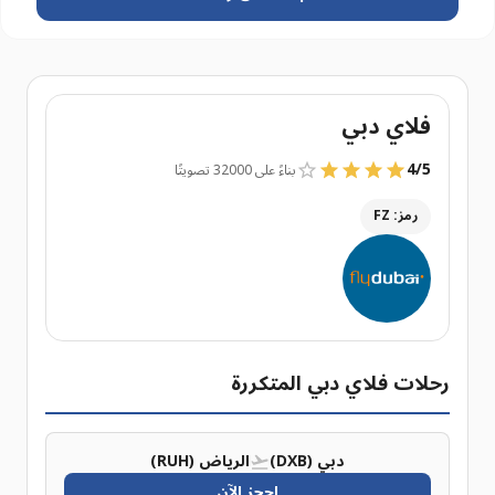
فلاي دبي
4
/
5
بناءً على 32000 تصويتًا
رمز: FZ
رحلات فلاي دبي المتكررة
دبي (DXB)
الرياض (RUH)
احجز الآن