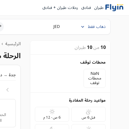
طيران
فنادق
رحلات طيران + فنادق
ذهاب فقط
الرئيسية
›
10
من
10
طيران
الرحلة 
محطات توقف
NaN
جدة
→
د
محطات
توقف
مواعيد رحلة المغادرة
الخط
قبل 6 ص
6 ص - 12 م
ال