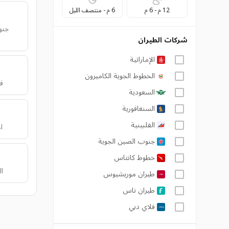
12 م - 6 م
6 م - منتصف الليل
جنو
شركات الطيران
الإماراتية
الخطوط الجوية الكاميرون
ف
السعودية
السنغافورية
الفلبينية
ا
جنوب الصين الجوية
خطوط كانتاس
ا
طيران موريشيوس
طيران ناس
فلاي دبي