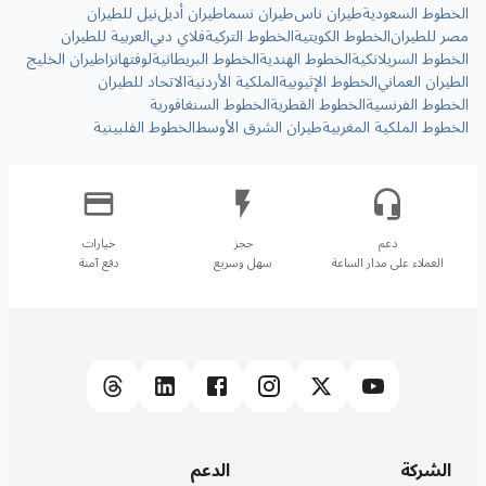
الخطوط السعودية
طيران ناس
طيران نسما
طيران أديل
نيل للطيران
مصر للطيران
الخطوط الكويتية
الخطوط التركية
فلاي دبي
العربية للطيران
الخطوط السريلانكية
الخطوط الهندية
الخطوط البريطانية
لوفتهانزا
طيران الخليج
الطيران العماني
الخطوط الإثيوبية
الملكية الأردنية
الاتحاد للطيران
الخطوط الفرنسية
الخطوط القطرية
الخطوط السنغافورية
الخطوط الملكية المغربية
طيران الشرق الأوسط
الخطوط الفلبينية
العملاء على مدار الساعة
سهل وسريع
دفع آمنة
الشركة
الدعم