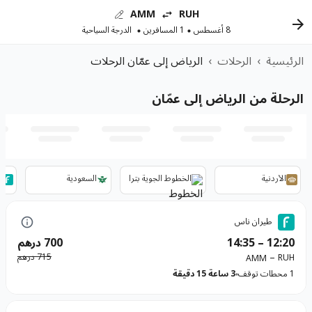
AMM
RUH
8 أغسطس
1 المسافرين
الدرجة السياحية
الرئيسية
›
الرحلات
›
الرياض إلى عمّان الرحلات
الرحلة من الرياض إلى عمّان
الأردنية
الخطوط الجوية بترا
السعودية
ط
طيران ناس
12:20
–
14:35
700 درهم
–
715 درهم
RUH
AMM
1 محطات توقف
3 ساعة 15 دقيقة