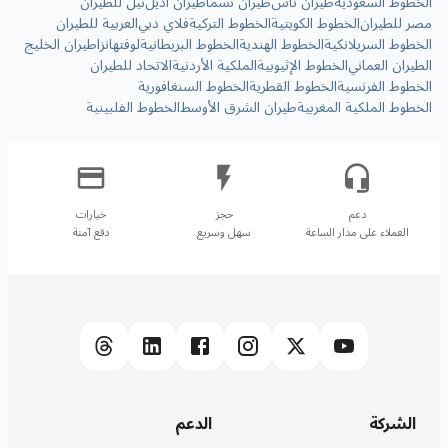
الخطوط السعودية
طيران ناس
طيران نسما
طيران أديل
نيل للطيران
مصر للطيران
الخطوط الكويتية
الخطوط التركية
فلاي دبي
العربية للطيران
الخطوط السريلانكية
الخطوط الهندية
الخطوط البريطانية
لوفتهانزا
طيران الخليج
الطيران العماني
الخطوط الإثيوبية
الملكية الأردنية
الاتحاد للطيران
الخطوط الفرنسية
الخطوط القطرية
الخطوط السنغافورية
الخطوط الملكية المغربية
طيران الشرق الأوسط
الخطوط الفلبينية
العملاء على مدار الساعة
سهل وسريع
دفع آمنة
الشركة
الدعم