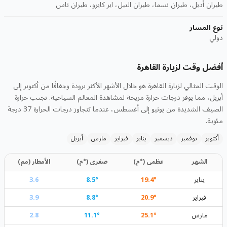
طيران أديل، طيران نسما، طيران النيل، اير كايرو، طيران ناس
نوع المسار
دولي
أفضل وقت لزيارة القاهرة
الوقت المثالي لزيارة القاهرة هو خلال الأشهر الأكثر برودة وجفافًا من أكتوبر إلى
أبريل، مما يوفر درجات حرارة مريحة لمشاهدة المعالم السياحية. تجنب حرارة
الصيف الشديدة من يونيو إلى أغسطس، عندما تتجاوز درجات الحرارة 37 درجة
مئوية.
أكتوبر
نوفمبر
ديسمبر
يناير
فبراير
مارس
أبريل
الشهر
عظمى (°م)
صغرى (°م)
الأمطار (مم)
يناير
°
19.4
°
8.5
3.6
فبراير
°
20.9
°
8.8
3.9
مارس
°
25.1
°
11.1
2.8