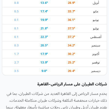
أبريل
°
28.9
°
13.6
0.8
مايو
°
33.7
°
17.4
0.5
يونيو
°
36.1
°
19.9
0.1
يوليو
°
37.5
°
21.8
0.1
أغسطس
°
37.2
°
22.3
0.1
سبتمبر
°
34.2
°
20.5
0.3
أكتوبر
°
30.2
°
17.9
1.7
نوفمبر
°
25.2
°
13.9
2.7
ديسمبر
°
20.4
°
9.8
3.5
شركات الطيران على مسار الرياض–القاهرة
يخدم مسار الرياض إلى القاهرة العديد من شركات الطيران، بما في
ذلك خيارات منخفضة التكلفة وشركات طيران متكاملة الخدمات.
يقدم طيران أديل وطيران ناس رحلات مباشرة بأسعار معقولة، بينما