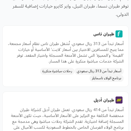
توفر طيران نسما، طيران النيل، واير كايرو خيارات إضافية للسفر
الدولي.
طيران ناس
أسعار تبدأ من 313 ريال سعودي. تُشغل طيران ناس نظام أسعار مجمعة،
مما يتيح للمسافرين الاختيار بين أسعار 'لايت' الأساسية أو خيارات
'القيمة' و'المميزة' التي تشمل الأمتعة المسجلة واختيار المقعد. توفر
الشركة خدمات مباشرة متكررة على هذا المسار.
أسعار تبدأ من 313 ريال سعودي
رحلات مباشرة متكررة
برنامج الولاء ناسمايلز
طيران أديل
أسعار تبدأ من 414 ريال سعودي. تعمل طيران أديل كشركة طيران
منخفضة التكلفة مع التركيز على الأسعار الأساسية، حيث تكون الأمتعة
المسجلة إضافة اختيارية. تقدم الشركة رحلات مباشرة وهي مدمجة مع
برنامج الولاء الفرسان الخاص بالخطوط السعودية لكسب الأميال على