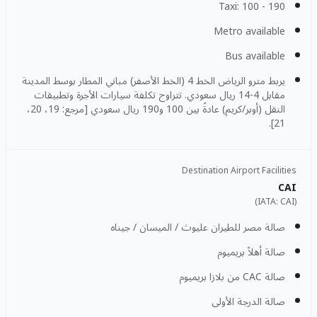
Taxi: 100 - 190
Metro available
Bus available
يربط مترو الرياض الخط 4 (الخط الأصفر) مباني المطار بوسط المدينة
مقابل 4-14 ريال سعودي. تتراوح تكلفة سيارات الأجرة وتطبيقات
النقل (أوبر/كريم) عادةً بين 100 و190 ريال سعودي [مرجع: 19، 20،
21].
Destination Airport Facilities
CAI
)
CAI
(IATA:
صالة مصر للطيران عليوث / الميسان / جيناه
صالة أهلاً بريميوم
صالة CAC من بلازا بريميوم
صالة الدرجة الأولى