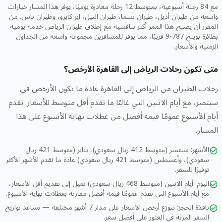
مع 84 رحلة أسبوعية، بمتوسط 12 رحلة مغادرة يوميًا، يوفر هذا المسار خيارات
واسعة من طيران أديل، طيران نسما، طيران النيل، اير كايرو، وطيران ناس. من
المقرر أن يصبح هذا الممر أكثر تنافسية مع إطلاق طيران الرياض خدمة يومية
بطائرة بوينج 787-9 قريبًا، مما يوفر للمسافرين مجموعة واسعة من الجداول
الزمنية والأسعار.
متى تكون رحلات الرياض إلى القاهرة الأرخص؟
رحلات الطيران من الرياض إلى القاهرة عادة ما تكون الأرخص في
سبتمبر، مع أيام الاثنين التي غالبًا ما تقدم أقل متوسط للأسعار. تقدم
أيام الأسبوع عمومًا قيمة أفضل من عطلات نهاية الأسبوع على هذا
المسار.
الأشهر: سبتمبر (متوسط 412 ريال سعودي)، يناير (متوسط 421 ريال
سعودي)، وأغسطس (متوسط 421 ريال سعودي) عادة ما تقدم الأشهر الأكثر
توفيرًا للسفر.
اليوم: أيام الاثنين (متوسط 468 ريال سعودي) تميل إلى تقديم أقل الأسعار،
مع أيام الأسبوع التي تقدم عمومًا قيمة أفضل مقارنة بعطلات نهاية الأسبوع.
نافذة الحجز: تتوزع أرخص الأسعار على مدار 7 أشهر مختلفة — تساعد تواريخ
السفر المرنة في العثور على أفضل سعر.