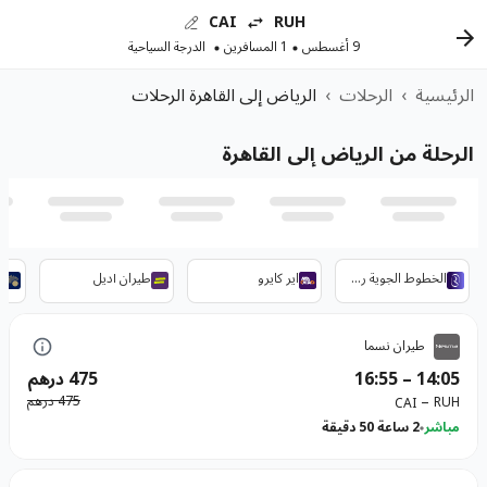
CAI
RUH
9 أغسطس
1 المسافرين
الدرجة السياحية
الرئيسية
›
الرحلات
›
الرياض إلى القاهرة الرحلات
الرحلة من الرياض إلى القاهرة
الخطوط الجوية ريجنت
اير كايرو
طيران أديل
ط
طيران نسما
14:05
–
16:55
475 درهم
–
475 درهم
RUH
CAI
مباشر
2 ساعة 50 دقيقة