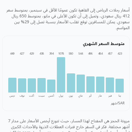
أسعار رحلات الرياض إلى القاهرة تكون عمومًا الأقل في سبتمبر، بمتوسط سعر
412 ريال سعودي، وتميل إلى أن تكون الأعلى في مايو، بمتوسط 650 ريال
سعودي. يمكن للمسافرين توقع تقلب الأسعار بنسبة تصل إلى 29% بين
المواسم.
متوسط السعر الشهري
449
427
429
438
394
1078
580
544
496
484
457
423
ينا
فبر
مار
أبر
ماي
يون
يول
أغس
سبت
أكت
نوف
ديس
SAR/شهر
مرونة الحجز هي المفتاح لهذا المسار، حيث تتوزع أرخص الأسعار على مدار 7
أشهر مختلفة. فكر في السفر خارج فترات العطلات الذروة والأحداث الكبرى