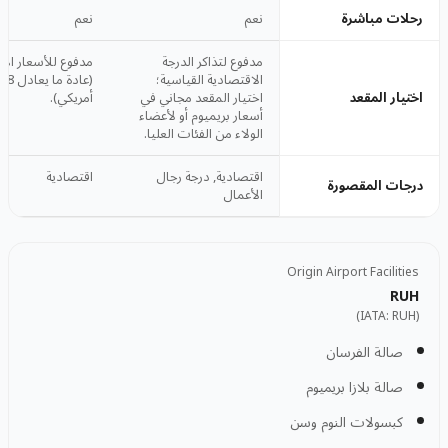
رحلات مباشرة
نعم
نعم
مدفوع لتذاكر الدرجة
مدفوع للأسعار ال
الاقتصادية القياسية؛
اختيار المقعد
اختيار المقعد مجاني في
أمريكي).
أسعار بريميوم أو لأعضاء
الولاء من الفئات العليا.
اقتصادية, درجة رجال
اقتصادية
درجات المقصورة
الأعمال
Origin Airport Facilities
RUH
)
RUH
(IATA:
صالة الفرسان
صالة بلازا بريميوم
كبسولات النوم وسن