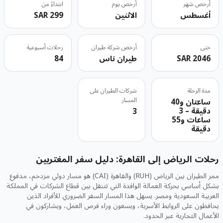
أرخص شهر
أرخص يوم
ابتداءً من
أغسطس
الاثنين
299 SAR
حتى
أرخص شركة طيران
رحلات أسبوعية
2046 SAR
طيران ناس
84
مدة الرحلة
شركات الطيران على
ساعتان و40
المسار
دقيقة – 3
3
ساعات و55
دقيقة
رحلات الرياض إلى القاهرة: دليل سفر المغتربين
ممر الطيران بين الرياض (RUH) والقاهرة (CAI) هو مسار دولي مزدحم، مدفوع
بشكل أساسي بحركة العمالة الوافدة التي تتنقل بين قطاع الشركات في المملكة
العربية السعودية ومصر. يسهل هذا المسار السفر الضروري للأفراد الذين
يحافظون على الروابط الأسرية، ويسعون وراء فرص العمل، ويشاركون في
الأعمال التجارية عبر الحدود.