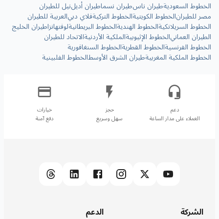
الخطوط السعودية
طيران ناس
طيران نسما
طيران أديل
نيل للطيران
مصر للطيران
الخطوط الكويتية
الخطوط التركية
فلاي دبي
العربية للطيران
الخطوط السريلانكية
الخطوط الهندية
الخطوط البريطانية
لوفتهانزا
طيران الخليج
الطيران العماني
الخطوط الإثيوبية
الملكية الأردنية
الاتحاد للطيران
الخطوط الفرنسية
الخطوط القطرية
الخطوط السنغافورية
الخطوط الملكية المغربية
طيران الشرق الأوسط
الخطوط الفلبينية
العملاء على مدار الساعة
سهل وسريع
دفع آمنة
الشركة
الدعم