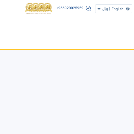
+966920025959
|
ريال
English