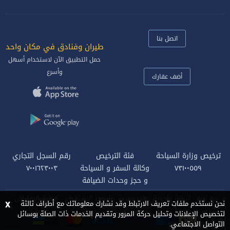
اتصل بنا
طيران وفنادق في مكان واحد‎
حمل التطبيق الآن لاستخدام أسهل
وأسرع
أضف عقارك
ترخيص وزارة السياحة
فئة الترخيص
رقم السجل التجاري
٧٣١٠٠٥٥٩
وكالة السفر و السياحة
٧٠٠١٦٢٣٠٠٣
و حجز وحدات الضيافة
من نحن
أسئلة وأجوبة
الخصوصية
شروط الاستخدام
كيفية الاعتراض
x
نحن نستخدم ملفات تعريف الارتباط وقد نشارك معلوماتك مع أطراف ثالثة
وظائف
لتخصيص الإعلانات وتحليل حركة المرور وتقديم الخدمات ذات الصلة بوسائل
التواصل الاجتماعي.