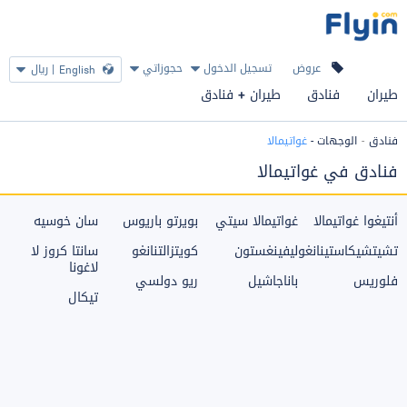
عروض
تسجيل الدخول
حجوزاتي
|
ريال
English
طيران
فنادق
طيران + فنادق
فنادق
الوجهات
-
غواتيمالا
فنادق في غواتيمالا
أنتيغوا غواتيمالا
غواتيمالا سيتي
بويرتو باريوس
سان خوسيه
تشيتشيكاستينانغو
ليفينغستون
كويتزالتنانغو
سانتا كروز لا
لاغونا
فلوريس
باناجاشيل
ريو دولسي
تيكال