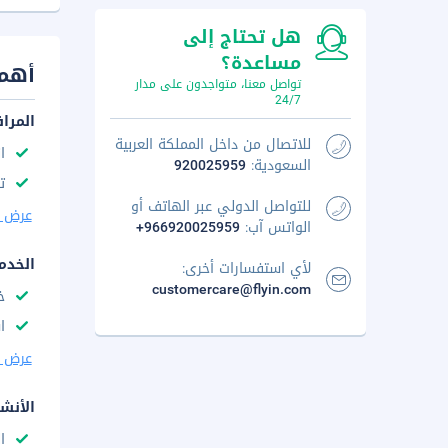
هل تحتاج إلى
مساعدة؟
أهم 
تواصل معنا، متواجدون على مدار
24/7
المرا
للاتصال من داخل المملكة العربية
ا
السعودية:
920025959
ت
للتواصل الدولي عبر الهاتف أو
عرض ا
الواتس آب:
+966920025959
الخدم
لأي استفسارات أخرى:
customercare@flyin.com
خ
ا
عرض ا
الأنش
ا