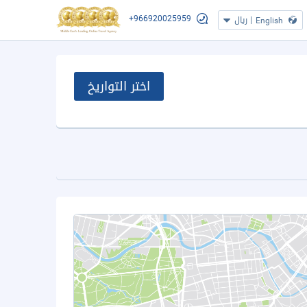
+966920025959
|
ريال
English
اختر التواريخ