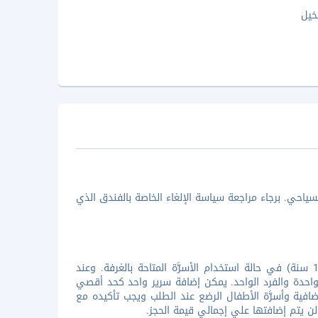
خيل
ياحي. برجاء مراجعة سياسة الإلغاء الخاصة بالفندق الذي
جميع الأطفال مرحب بهم. تقدم المنشأة إقامة مجانية لطفل واحد (أقل من 12 سنة) في حالة استخدام الأسرَّة المتاحة بالغرفة. وعند
واحدة والفرد الواحد. يمكن إضافة سرير واحد كحد أقصي
ضافية وأسرَّة الأطفال الرضع عند الطلب ويجب تأكيده مع
 لن يتم إضافتها علي إجمالي قيمة الحجز.