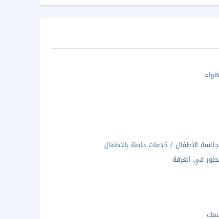
واء
السة الأطفال / خدمات خاصة بالأطفال
ور في الغرفة
سمك