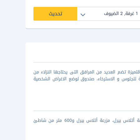
تحديث
تاي هو احد اجمل فنادق بالي فئة ال3 نجوم الذي يقدم 16غرفه مُتميزة تضم العديد من المرافق التى يحتاجها النزلاء من
 للجلوس و الاسترخاء، صندوق لوضع الاغراض الشخصية
يقع جوباوا هومستاي في مدينة بالي ويبعد بحوالي مسافة 9.6 كم من مزرعة أتلاس بيرل، مزرعة أتلاس بيرل و600 متر من شاطئ