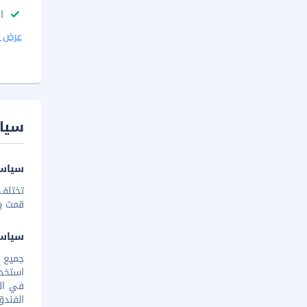
ا
عرض ا
سيا
سياسة
تختلف 
قمت بإخ
سياس
استخدا
في الغ
الفندق