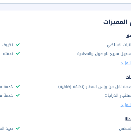
المميزات
فق
نترنت لاسلكي
تكييف ه
سجيل سريع للوصول والمغادرة
تدفئة
لمزيد
ات
دمة نقل من وإلى المطار (تكلفة إضافية)
خدمة مج
ستئجار الدراجات
خدمة فط
لمزيد
طة
لغطس
صيد ال