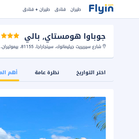
طيران
فنادق
طيران + فنادق
جوباوا هومستاي
, بالي
شارع سيريريت جيليمانوك، سينجاراجا، 81155، بيموتيران، بالي، اندونيسيا.
اختر التواريخ
نظرة عامة
أهم الم