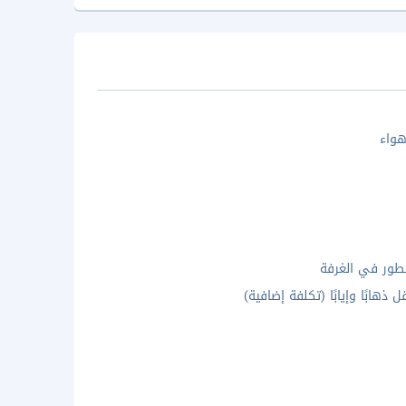
واء
ور في الغرفة
 ذهابًا وإيابًا (تكلفة إضافية)