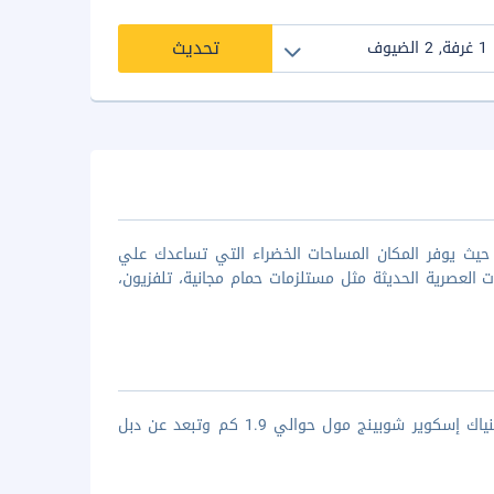
تحديث
امة في بالي حيث يوفر المكان المساحات الخضراء التي تساعدك علي
العصرية الحديثة مثل مستلزمات حمام مجانية، تلفزيون،
صاندل وود فيلا تبعد عن شاطئ سمينياك حوالي 2.9 كم، كما تبعد عن ذا سمينياك إسكوير شوبينج مول حوالي 1.9 كم وتبعد عن دبل