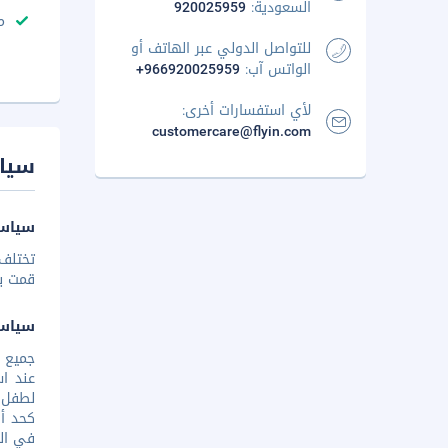
السعودية:
920025959
م
للتواصل الدولي عبر الهاتف أو
الواتس آب:
+966920025959
لأي استفسارات أخرى:
customercare@flyin.com
سيا
سياسة
تختلف 
قمت بإخ
سياس
عند اس
لطفل و
كحد أق
في الف