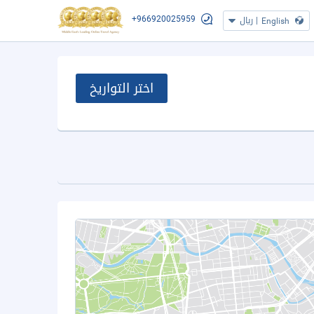
+966920025959
|
ريال
English
اختر التواريخ