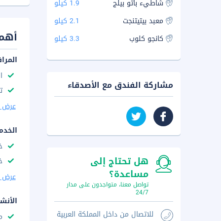
شاطيء باتو بيلج
1.9 كيلو
معبد بيتيتنجت
2.1 كيلو
أهم 
كانجو كلوب
3.3 كيلو
المرا
ا
مشاركة الفندق مع الأصدقاء
ت
عرض ا
الخدم
خ
هل تحتاج إلى
خ
مساعدة؟
عرض ا
تواصل معنا، متواجدون على مدار
24/7
الأنش
للاتصال من داخل المملكة العربية
م