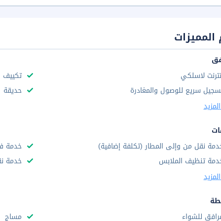
المميزات
فق
نترنت لاسلكي
تكييف ه
سجيل سريع للوصول والمغادرة
حديقة
لمزيد
ات
دمة نقل من وإلى المطار (تكلفة إضافية)
خدمة فط
دمة تنظيف الملابس
خدمة نقل
لمزيد
طة
رافق للشواء
مساج