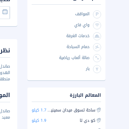
المواقف
واي فاي
خدمات الغرفة
حمام السباحة
نظرة
صالة ألعاب رياضية
بار
الهدوء
منطقة
المو
المعالم البارزة
ساحة تسوق ميدان سمينياك
1.7 كيلو
معبد بي
كو دي تا
1.9 كيلو