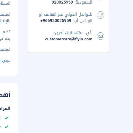
السعودية:
920025959
المطار المُ
للتواصل الدولي عبر الهاتف أو
استمت
الواتس آب:
+966920025959
بالإنت
لأي استفسارات أخرى:
يتم تو
customercare@flyin.com
استمتع ب
عرض ا
أهم 
المرا
ا
م