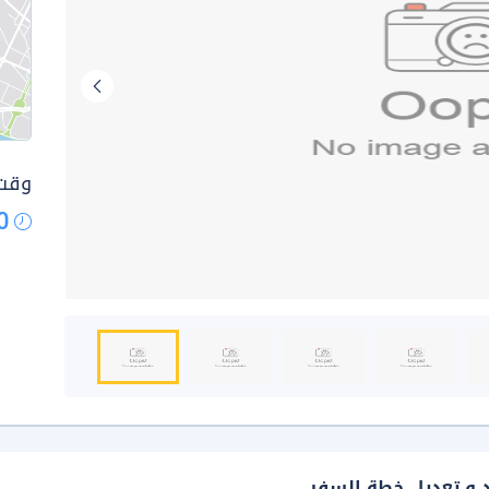
وقت 
0
د و تعديل خطة السفر