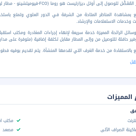
فَضَّل للوصول إلى أوتل ديزارتيست هو روما (FCO-فيوميتشينو - مطار ليوناردو دا فينشي الدولي).
ع بمشاهدة المناظر المتاحة من الشرفة في الدور العلوي وتمتع باستخ
رنت وخدمات الاستعلامات والإرشاد.
فير حافلة للتوصيل من وإلى المطار مقابل تكلفة إضافية (متوفرة على مدار 24 ساعة)
الاستفادة من خدمة الغرف التي تقدمها المنشأة. يتم تقديم بوفيه فطور يوميًا من 7:00 صباحًا إلى 10 صباحاً م
قل
المميزات
فق
نترنت
مكتب استقب
اكينة الصراف الآلى
مصعد