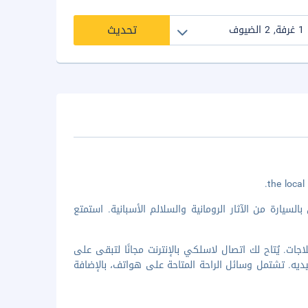
تحديث
وتل ديزارتيست تضعك في قلب مدينة روما، على بُعد 5 دقائق بالسيارة من الآثار الرومانية والسلالم الأسبانية. استمتع
ن 50 غرفة مكيفة تتميز بوجود ثلاجات. يُتاح لك اتصال لاسلكي بالإنترنت مجانًا لتبقى على
ديه. تشتمل وسائل الراحة المتاحة على هواتف، بالإضافة