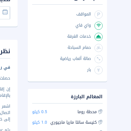
المواقف
واي فاي
خدمات الغرفة
حمام السباحة
نظرة
صالة ألعاب رياضية
في رو
بار
حصلت هذه
بالإقا
المعالم البارزة
محطة روما
0.5 كيلو
اتصال 
إلى خز
كنيسة سانتا ماريا ماجيوري
1.0 كيلو
يتم عرض 