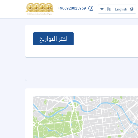
+966920025959
|
ريال
English
اختر التواريخ