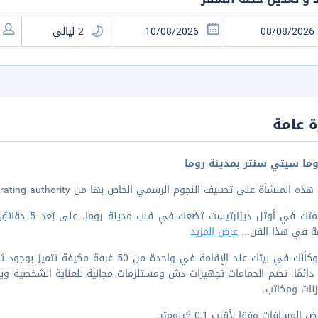
 عامة
ما سيتي سنتر بمدينة روما
 المنشأة على تصنيف النجوم الرسمي الخاص بها من the local rating authority.
إن إقامتك في أ
مة في هذا الفن
...
عرض المزيد
اشعر وكأنك في بيتك عند الإقامة في واحدة م
دائمًا. تضم الحمامات تجهيزات دش ومستلزمات مجانية للعناية الشخصية وبي
نات ومكاتب.
المسافات وفقا لأقرب 0,1 كيلومتر.