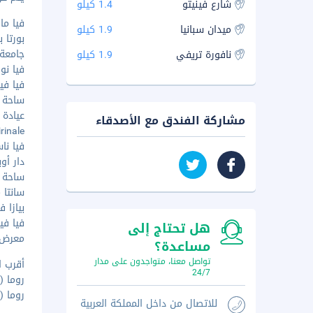
شارع فينيتو
1.4 كيلو
فيا مارسا
ميدان سبانيا
1.9 كيلو
بورتا بايا 
جامعة ل
نافورة تريفي
1.9 كيلو
فيا نومنتن
فيا فين
ساحة الج
عيادة أ
مشاركة الفندق مع الأصدقاء
Quirinale - 
فيا ناسيو
دار أوبرا
ساحة سا
سانتا ما
بيازا في
فيا فينيتو
هل تحتاج إلى
معرض بور
مساعدة؟
تواصل معنا، متواجدون على مدار
أقرب ا
24/7
روما (CIA-تشامبينو) - ٢٦٫٥ كم
روما (FCO-فيوميتشينو - مطار ليوناردو دا فينشي الدولي) - ٣١٫٤ كم
للاتصال من داخل المملكة العربية