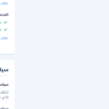
عرض ا
الخدم
م
ت
عرض ا
سيا
سياسة
تختلف 
الذي ق
سياس