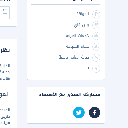
المواقف
واي فاي
خدمات الغرفة
حمام السباحة
نظرة
صالة ألعاب رياضية
الفند
بار
حديقة
هاماما
المو
مشاركة الفندق مع الأصدقاء
الفند
شيناكس