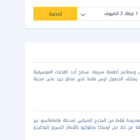
تحديث
 ومطاعم أطعمة سريعة. سطح أحد القاعات الموسيقية
ت، يمكنك الحصول ليس فقط على منظر جيد على مدينة
معدودة فقط من المخرج الشرقى لمحطة هاماماتسو عبر
اة. الطريق يأخذ 35 دقيقة من ناجويا، 70 دقيقة من كيوتو، 90 دقيقة من كلا من أوساكا وطوكيو بالقطار السريع (توكايدو