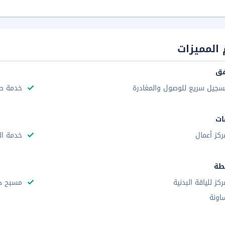
المميزات
فق
سجيل سريع للوصول والمغادرة
خدمة صف
ات
ركز أعمال
خدمة ال
طة
ركز للياقة البدنية
مسبح دا
اونة