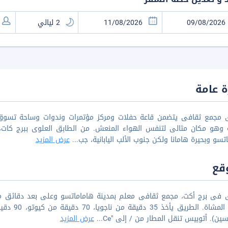
 عامة
ق مجمع ثقافى يتضمن قاعة حفلات ومركز مؤتمرات وندوات وساحة تسوق
 وهو مكان مثالى لتنفس الهواء المنعش. من الطابق العلوى ببرج كا
تسو وبحيرة هامانا ولكن جنوب الألب اليابانية، جب
...
عرض المزيد
قع
ق فى برج أكت، مجمع ثقافى معلم بمدينة هاماماتسو وعلى بعد دقائق 
طريق المش
ين). أتوبيس تنقل المطار من / إلى "Ce
...
عرض المزيد