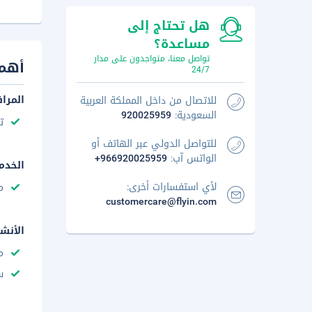
هل تحتاج إلى
مساعدة؟
تواصل معنا، متواجدون على مدار
أهم 
24/7
المرا
للاتصال من داخل المملكة العربية
السعودية:
920025959
ت
للتواصل الدولي عبر الهاتف أو
الواتس آب:
+966920025959
الخدم
لأي استفسارات أخرى:
م
customercare@flyin.com
الأنش
م
س