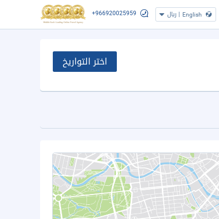
+966920025959
|
ريال
English
اختر التواريخ