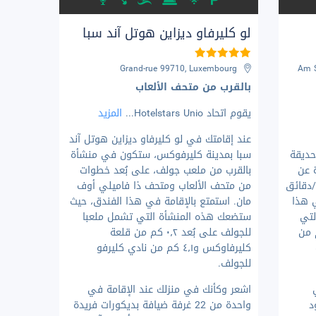
لو كليرفاو ديزاين هوتل آند سبا
Grand-rue 99710, Luxembourg
Am S
بالقرب من متحف الألعاب
يقوم اتحاد Hotelstars Unio
...
المزيد
عند إقامتك في لو كليرفاو ديزاين هوتل آند
ديقة
سبا بمدينة كليرفوكس، ستكون في منشأة
ارة عن
بالقرب من ملعب جولف، على بُعد خطوات
مان و5 دقيقة/دقائق
من متحف الألعاب ومتحف ذا فاميلي أوف
ة في هذا
مان. استمتع بالإقامة في هذا الفندق، حيث
لتي
ستضعك هذه المنشأة التي تشمل ملعبا
 على بُعد ٤٫٤ كم من
للجولف على بُعد ٠٫٢ كم من قلعة
كليرفاوكس و٤٫١ كم من نادي كليرفو
للجولف.
اشعر وكأنك في منزلك عند الإقامة في
ود
واحدة من 22 غرفة ضيافة بديكورات فريدة