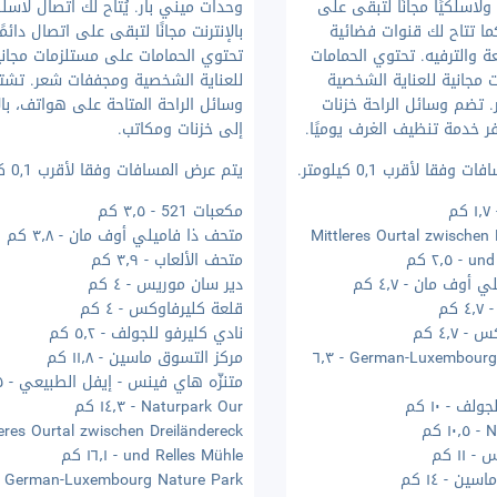
 ولاسلكيًا مجانًا لتبقى على
وحدات ميني بار. يُتاح لك اتصال لاس
كما تتاح لك قنوات فضائية
بالإنترنت مجانًا لتبقى على اتصال دائمًا
ة والترفيه. تحتوي الحمامات
تحتوي الحمامات على مستلزمات مجاني
مجانية للعناية الشخصية
للعناية الشخصية ومجففات شعر. تشت
 تضم وسائل الراحة خزنات
وسائل الراحة المتاحة على هواتف، با
ر خدمة تنظيف الغرف يوميًا.
إلى خزنات ومكاتب.
فقا لأقرب 0,1 كيلومتر.
يتم عرض المسافات وفقا لأقرب 0,1 كيلومتر.
مكعبات 521 - ٣٫٥ كم
Mittleres Ourtal zwischen 
متحف ذا فاميلي أوف مان - ٣٫٨ كم
٢٫٥ كم
متحف الألعاب - ٣٫٩ كم
أوف مان - ٤٫٧ كم
دير سان موريس - ٤ كم
كم
قلعة كليرفاوكس - ٤ كم
٤٫٧ كم
نادي كليرفو للجولف - ٥٫٢ كم
German-Luxembourg Nature Park - ٦٫٣
مركز التسوق ماسين - ١١٫٨ كم
متنزّه هاي فينس - إيفل الطبيعي - ١٢٫٥ كم
ف - ١٠ كم
Naturpark Our - ١٤٫٣ كم
كم
leres Ourtal zwischen Dreiländereck
١١ كم
und Relles Mühle - ١٦٫١ كم
ن - ١٤ كم