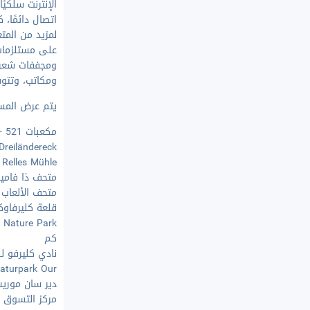
الإنترنت سلكيًا
اتصال دائمًا، 
لمزيد من المتع
على مستلزمات 
ومجففات شعر.
ومكاتب، وتتوف
يتم عرض المسافات و
مكعبات 521 - ١٫٧ كم
Dreiländereck
und Relles Mühle - 
متحف ذا فاميلي 
متحف الألعاب - ٤٫٧ 
قلعة كليرفاوكس - 
كم
نادي كليرفو للجول
Naturpark Our - ١٠٫٥ 
دير سان موريس - 
مركز التسوق ماسي