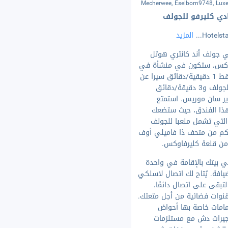
ادي كليرفو للجولف
...
المزيد
ي جولف أند كانتري هوتل
فوكس، ستكون في منشأة في
الريف، تبعد فقط 1 دقيقية/دقائق سيرا عن
نادي كليرفو للجولف و3 دقيقة/دقائق
ير سان موريس. استمتع
هذا الفندق، حيث ستضعك
التي تشمل ملعبا للجولف
ى بُعد ٣٫٣ كم من متحف ذا فاميلي أوف
 بيتك بالإقامة في واحدة
فة ضيافة. يُتاح لك اتصال لاسلكي
ا لتبقى على اتصال دائمًا،
قنوات فضائية من أجل متعتك.
امات خاصة بها أحواض
جيرات دش مع مستلزمات