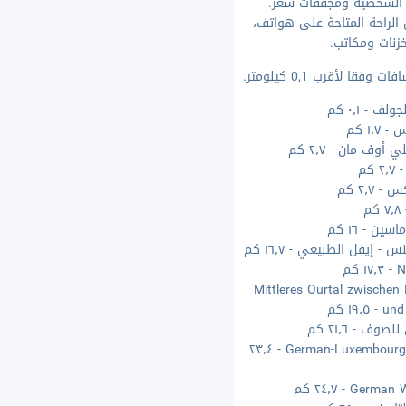
ة الشخصية ومجففات شعر.
لراحة المتاحة على هواتف،
خزنات ومكاتب.
فقا لأقرب 0,1 كيلومتر.
ف - ٠٫١ كم
١٫ كم
أوف مان - ٢٫٧ كم
كم
٢٫٧ كم
ن - ١٦ كم
- إيفل الطبيعي - ١٦٫٧ كم
كم
Mittleres Ourtal zwischen 
١٩٫ كم
وف - ٢١٫٦ كم
German-Luxembourg Nature Park - ٢٣٫٤
Ge - ٢٤٫٧ كم