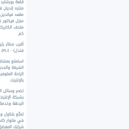
قلعة بورشايد - ٢١٫٩ 
متنزه إنديان فور
مقعد فياندين الهو
منزل فيكتور هوغو 
كم
فندل) - ٥٩٫٤ كم / ٣٦٫٩ ميل
استمتع بمشاهد
الشرفة والحدي
الراحة المتوف
بالإنترنت.
تضم وسائل ال
بشبكة الإنترنت
الردهة وخدمة 
تمتّع بتناول 
في مانوار كاس
شرابك المفضل 