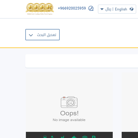
+966920025959
|
ريال
English
تعديل البحث