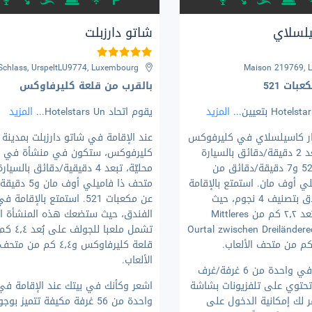
يلسلاي
شاتو دارزبلت
chlass, UrspeltLU9774, Luxembourg
Maison 219769, 
بات 521
بالقرب من قلعة كليرفاوكس
...
المزيد
يقوم اتحاد Hotelstars Un
...
المزيد
ار كاسيلسلاي في كليرفوكس
عند الإقامة في شاتو دارزبلت بمدينة
يضعك على بُعد 2 دقيقة/دقائق بالسيارة
كليرفوكس، ستكون في منشأة في ح
من مكعبات 521 و7 دقيقة/دقائق من
محليّة، تبعد 4 دقيقية/دقائق بالسي
ي أوف مان. استمتع بالإقامة
متحف ذا فاميلي أوف 
في هذا الفندق بتصنيف 4 نجوم، حيث
عن مكعبات 521. استمتع بالإقام
ستكون على بُعد ٢٫٢ كم من Mittleres
الفندق، حيث ستضعك هذه المنشأة ا
Ourtal zwischen Dreiländere
تشمل ملعبا للجولف
قلعة كليرفاوكس و٤٫٤ كم من متحف
الألعاب.
تمتع بالإقامة في واحدة من 6 غرفة/غرف
تحتوي على تلفزيونات بشاشة
اشعر وكأنك في بيتك عند الإقامة في
 لك إمكانية الدخول على
واحدة من 56 غرفة مكيفة تتميز بوج