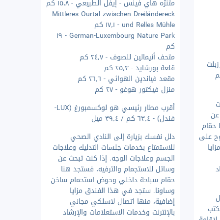
متنزّه هاي فينس - إيفل الطبيعي - ١٥٫٨ كم
Mittleres Ourtal zwischen Dreiländereck
und Relles Mühle - ١٧٫١ كم
German-Luxembourg Nature Park - ١٩
كم
متحف أنيمالين للصوف - ٢٤٫٧ كم
زبلت
قلعة بورشايد - ٢٥٫٣ كم
مقعد فياندين الهوائي - ٢٦٫٦ كم
منزل فيكتور هوغو - ٢٧ كم
ت
أقرب مطار رئيسي هو لوكسمبورغ (LUX-
عن
فندل) - ٦٣٫٤ كم / ٣٩٫٤ ميل
حمّام
وح على
دلل نفسك بزيارة إلى النادي الصحي
ايا
للاستمتاع بخدمات جلسات التدليك وعلاجات
الجسم وعلاجات الوجه. إذا كنت تبحث عن
د
وسائل للاستجمام والترفيه، فستجد هنا
حمّام سباحة داخلي وحوض استحمام ساخن
وساونا. ستجد في هذا الفندق مزايا
ل
إضافية، منها اتصال لاسلكي مجاني
كتب
بالإنترنت وخدمات الاستعلامات والإرشاد
خطط لإقامة