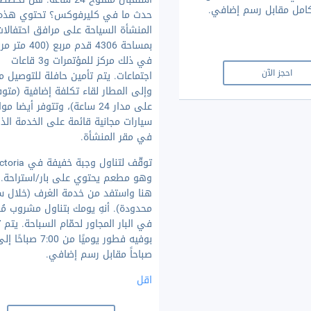
امل مقابل رسم إضافي.
حدث ما في كليرفوكس؟ تحتوي هذه
المنشأة السياحة على مرافق احتفالات
بمساحة 4306 قدم مربع 
في ذلك مركز للمؤتمرات و3 قاعات
احجز الآن
اجتماعات. يتم تأمين حافلة للتوصيل م
وإلى المطار لقاء تكلفة إضافية (متوف
على مدار 24 ساعة)، وتتوفر أيضا 
سيارات مجانية قائمة على الخدمة الذا
في مقر المنشأة.
وهو مطعم يحتوي على بار/استراحة. 
هنا واستفد من خدمة الغرف (خلال س
محدودة). أنهِ يومك بتناول مشروب م
في البار المجاور لحمّام السباحة. يتم 
صباحاً مقابل رسم إضافي.
اقل