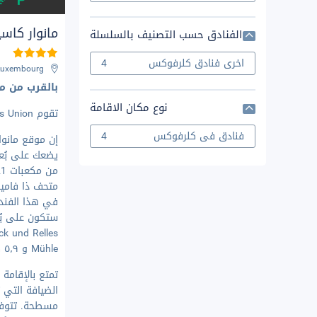
مانوار كاس
الفنادق حسب التصنيف بالسلسلة
4
اخرى فنادق كلرفوكس
Luxembourg
بالقرب من مكع
نوع مكان الاقامة
تقوم Hotelstars Union بتعيين
4
فنادق في كلرفوكس
إن موقع مانو
متحف ذا فاميل
ck und Relles
Mühle و ٥٫٩ كم من متحف الألعاب.
الضيافة التي 
مسطحة. تتوفر