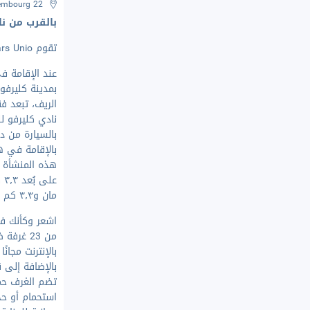
22 Mecherwee, Eselborn9748, Luxembourg
بالقرب من ن
تقوم Hotelstars Unio
عند الإقامة ف
بمدينة كلير
بالسيارة من د
بالإقامة في 
هذه المنشأة 
عل
مان و٣٫٣ كم من قلعة كليرفاوكس.
اشعر وكأنك في
من 23 غر
بالإنترنت مجانً
بالإضافة إلى 
تضم الغرف حم
استحمام أو ح