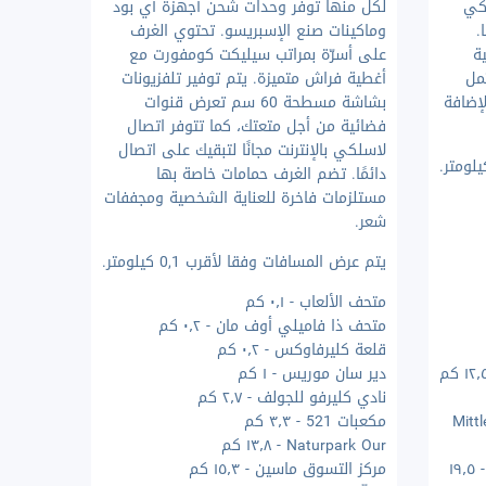
لكي
لكل منها توفر وحدات شحن أجهزة آي بود
.
وماكينات صنع الإسبريسو. تحتوي الغرف
ة
على أسرّة بمراتب سيليكت كومفورت مع
مل
أغطية فراش متميزة. يتم توفير تلفزيونات
لإضافة
بشاشة مسطحة 60 سم تعرض قنوات
فضائية من أجل متعتك، كما تتوفر اتصال
لاسلكي بالإنترنت مجانًا لتبقيك على اتصال
دائمًا. تضم الغرف حمامات خاصة بها
مستلزمات فاخرة للعناية الشخصية ومجففات
شعر.
يتم عرض المسافات وفقا لأقرب 0,1 كيلومتر.
متحف الألعاب - ٠٫١ كم
متحف ذا فاميلي أوف مان - ٠٫٢ كم
قلعة كليرفاوكس - ٠٫٢ كم
دير سان موريس - ١ كم
نادي كليرفو للجولف - ٢٫٧ كم
Mitt
مكعبات 521 - ٣٫٣ كم
Naturpark Our - ١٣٫٨ كم
German-Luxembourg Nature Park - ١٩٫٥
مركز التسوق ماسين - ١٥٫٣ كم