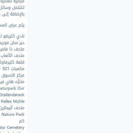
مجانية للعناي
تشتمل وسائل ا
بالإضافة إلى 
يتم عرض المسافات و
نادي كليرفو للجول
دير سان موريس - ٧
متحف ذا فاميلي 
متحف الألعاب - ٢٫٧ 
قلعة كليرفاوكس - 
مكعبات 521 - ٧٫٨ كم
مركز التسوق ماسي
متنزّه هاي فينس 
Naturpark Our - ١٧٫٣ 
Dreiländereck
und Relles Mühle - ٥
متحف أنيمالين للص
كم
rman War Cemetery