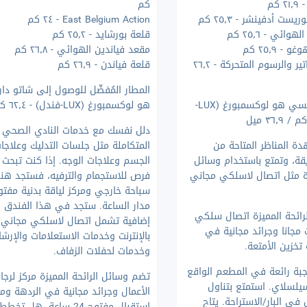
كم
كم
يست أدفينشر - ٢٥٫٣ كم
East Belgium Action - ٢٤ كم
ائي - ٢٥٫٦ كم
قلعة بورشايد - ٢٥٫٢ كم
- ٢٥٫٩ كم
مقعد فياندين الهوائي - ٢٦٫٨ كم
متحف الكاريكاتير والرسوم المتحركة - ٢٦٫٢
قلعة فياندن - ٢٦٫٩ كم
المطار المُفضّل للوصول إلى شاتو دار
أقرب مطار رئيسي هو لوكسمبورغ (LUX-
هو لوكسمبورغ (LUX-فندل) - ٦٢٫٤ كم
دلل نفسك مع خدمات النادي الصحي
ة المناظر المتاحة من
المتكاملة مثل جلسات التدليك وعلاجا
قة، وتمتع باستخدام وسائل
الجسم وعلاجات الوجه. إذا كنت تبحث 
رة مثل اتصال لاسلكي مجاني
فرص للاستجمام والترفيه، فستجد هنا 
سباحة خارجي ومركز لياقة بدنية مفت
مدار الساعة. ستجد في هذا الفندق مز
رائحة المميزة اتصال سلكي
إضافية تشمل اتصال لاسلكي مجاني
 مجانا وجرائد مجانية في
بالإنترنت وخدمات الاستعلامات والإرشا
تخزين الأمتعة.
وخدمات لحفلات الزفاف.
وجبة رائعة في المطعم الواقع
تضم وسائل الرائحة المميزة مركز لرجا
يلسلاي. استمتع بتناول
الأعمال وجرائد مجانية في الردهة وم
في البار/الاستراحة. يتاح
استقبال مفتوح 24 ساعة. هل ت