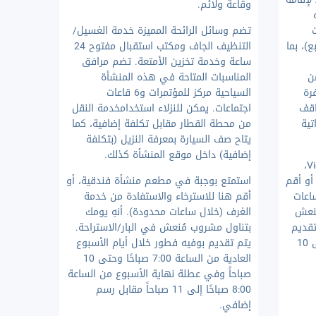
وقاعة ولائم.
تضم وسائل الرائحة المميزة خدمة الغسيل/
(400 متر مربع)، بما
التنظيف الجاف ومكتب استقبال مفتوح 24
ساعة وخدمة تخزين الأمتعة. تضم مرافق
ن
المناسبات المتاحة في هذه المنشأة
رة
السياحية مركز للمؤتمرات و6 قاعات
مواقف
اجتماعات. يمكن للنزلاء استخدامخدمة النقل
تية
من محطة القطار مقابل تكلفة إضافية، كما
يتاح صف السيارة بمعرفة النزيل (بتكلفة
إضافية) داخل موقع المنشأة كذلك.
توقّف لتناول وجبة خفيفة في Victoria،
أو أقم
استمتع بوجبة في مطعم منشأة فندقية، أو
اعات
أقم هنا للاسترخاء والاستفادة من خدمة
ُنعش
الغرف (خلال ساعات محدودة). أنهِ يومك
تقديم
بتناول مشروب مُنعش في البار/الاستراحة.
بوفيه فطور يوميًا من 7:00 صباحًا إلى 10
يتم تقديم بوفيه فطور خلال أيام الأسبوع
العادية من الساعة 7:00 صباحًا وحتى 10
صباحاً وفي عطلة نهاية الأسبوع من الساعة
8:00 صباحًا إلى 11 صباحاً مقابل رسم
إضافي.