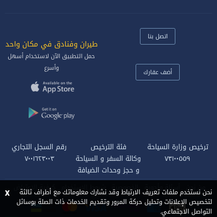
اتصل بنا
طيران وفنادق في مكان واحد‎
حمل التطبيق الآن لاستخدام أسهل
وأسرع
أضف عقارك
ترخيص وزارة السياحة
فئة الترخيص
رقم السجل التجاري
٧٣١٠٠٥٥٩
وكالة السفر و السياحة
٧٠٠١٦٢٣٠٠٣
و حجز وحدات الضيافة
من نحن
أسئلة وأجوبة
الخصوصية
شروط الاستخدام
كيفية الاعتراض
x
نحن نستخدم ملفات تعريف الارتباط وقد نشارك معلوماتك مع أطراف ثالثة
وظائف
لتخصيص الإعلانات وتحليل حركة المرور وتقديم الخدمات ذات الصلة بوسائل
التواصل الاجتماعي.