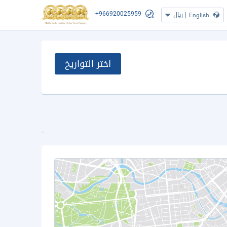
+966920025959
|
ريال
English
اختر التواريخ