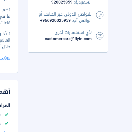
السعودية:
920025959
للتواصل الدولي عبر الهاتف أو
الواتس آب:
+966920025959
قاعات 
لأي استفسارات أخرى:
customercare@flyin.com
خلال أيام الأسبوع ا
عرض ا
أهم 
المرا
م
م