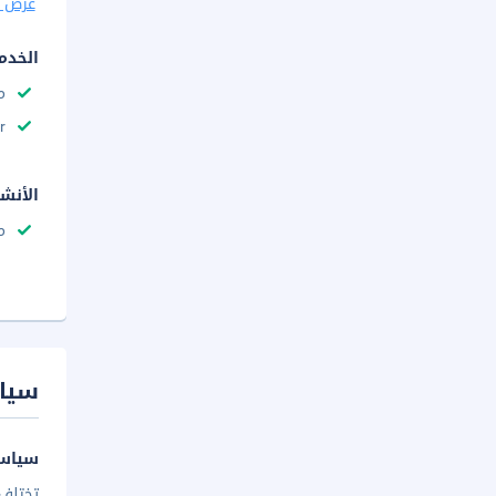
عرض ا
الخدم
م
r
الأنش
م
سيا
سياسة
تختلف 