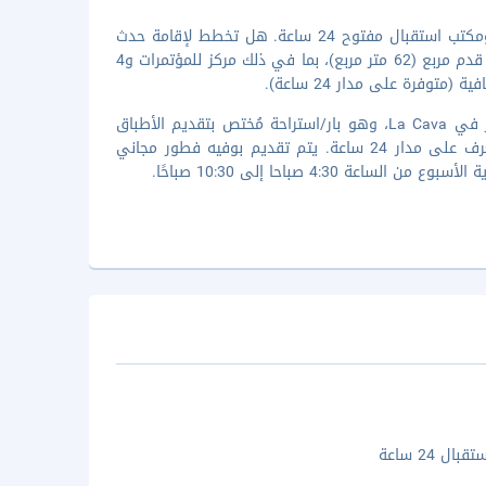
تضم وسائل الرائحة المميزة مركز لرجال الأعمال وخدمة الغسيل/التنظيف الجاف ومكتب استقبال مفتوح 24 ساعة. هل تخطط لإقامة حدث
ما في كاسكو؟ تحتوي هذه المنشأة السياحة على مرافق احتفالات بمساحة 667 قدم مربع (62 متر مربع)، بما في ذلك مركز للمؤتمرات و4
توفرة على مدار 24 ساعة).
تلذّذ بأشهى المأكولات لدى تناولك وجبة الغداء أو العشاء أو وجبة فطور مُتأخر في La Cava، وهو بار/استراحة مُختص بتقديم الأطباق
العالمية. كما يمكنك الإقامة هنا للاسترخاء في غرفتك والاستفادة من خدمة الغرف على مدار 24 ساعة. يتم تقديم بوفيه فطور مجاني
ال 24 ساعة