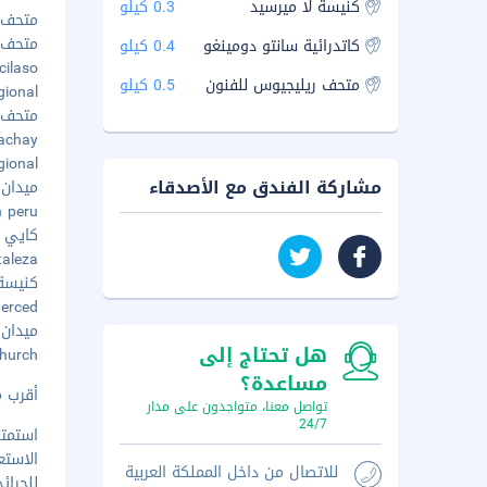
كنيسة لا ميرسيد
0.3 كيلو
متحف د
متحف ال
كاتدرائية سانتو دومينغو
0.4 كيلو
Garcilaso
متحف ريليجيوس للفنون
0.5 كيلو
Regional
متحف تش
i Yachay
Regional
مشاركة الفندق مع الأصدقاء
ميدان بل
 in peru
كايي مار
Fortaleza
كنيسة لا
a Merced
ميدان أر
هل تحتاج إلى
o Church
مساعدة؟
أقرب مطار رئيسي 
تواصل معنا، متواجدون على مدار
24/7
استمت
الاستع
للاتصال من داخل المملكة العربية
للجرائ