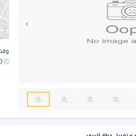
وقت 
0
د و تعديل خطة السفر