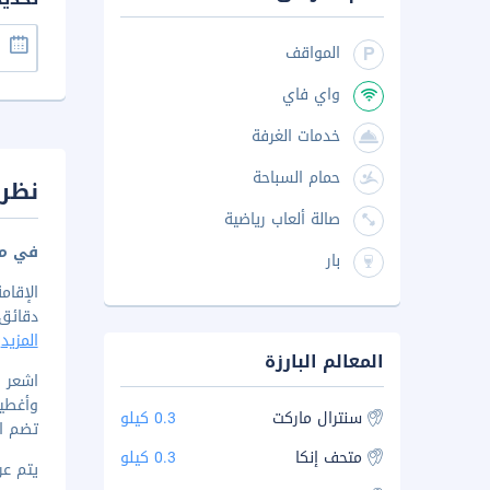
المواقف
واي فاي
خدمات الغرفة
حمام السباحة
نظرة
صالة ألعاب رياضية
في مر
بار
دقائق مشي
المزيد
المعالم البارزة
وأغطية
سنترال ماركت
0.3 كيلو
تضم ا
متحف إنكا
0.3 كيلو
يتم عرض 