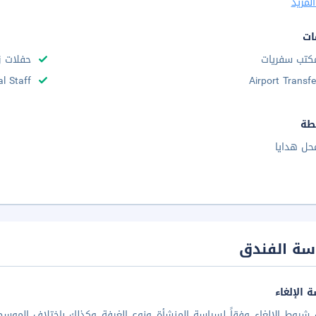
لمزيد
ات
كتب سفريات
حفلات ز
al Staff
Airport Transfe
طة
حل هدايا
سة الفندق
 الإلغاء
شروط الإلغاء وفقاً لسياسة المنشأة ونوع الغرفة وكذلك باختلاف الموسم 