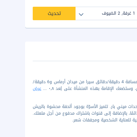
تحديث
الإقامة في ويندام كوستا ديل سول كوسكو تضعك في مركز كاسكو، على بُعد مسافة 4 دقيقة/دقائق سيرا من ميدان أرماس و6 دقيقة/
...
عرض
ن 88 غرفة مكيفة تتميز بوجود وحدات ميني بار. تتميز الأسرّة بوجود ألحفة محشوة بالريش
ائمًا، بالإضافة إلى قنوات باشتراك مدفوع من أجل متعتك.
ة للعناية الشخصية ومجففات شعر.