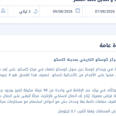
 عامة
كز كوسكو التاريخي بمدينة كاسكو
ا على الأقدام من كاتدرائية كسكو. تصنيف هذا الفندق هو 4 نجوم، وستضعك الإقامة بهذه المنشأة على بُعد ٠٫٨
اشعر وكأنك في بيتك عند الإقامة في واحدة م
 فراش متميزة. يُتاح لك اتصال لاسلكي بالإنترنت مجانًا لتبقى على اتصال د
لغرف حمامات خاصة بها وحدات دش مع أحواض استحمام مع مستلزمات مجاني
المسافات وفقا لأقرب 0,1 كيلومتر.