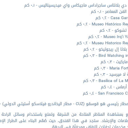
ي بلانتاس ساجراداس ماجيكاس واي ميديسيناليس - ٠٫١ كم
فن المعاصر - ٠٫١ كم
Casa  - ٠٫٢ كم
Museo Histórico  - ٠٫٢ كم
وكو - ٠٫٢ كم
Museo Irq’ - ٠٫٢ كم
Museu Historico  - ٠٫٢ كم
اثا إل ريجوثيخو - ٠٫٢ كم
Bird Watching - ٠٫٣ كم
كيث - ٠٫٣ كم
Maria  - ٠٫٣ كم
 ميرسيد - ٠٫٣ كم
Basilica of L - ٠٫٣ كم
ماس - ٠٫٤ كم
San Francisc - ٠٫٤ كم
هو قوسقو (CUZ - مطار اليخاندرو فيلاسكو أستيتي الدولي) - ٥٫٩ كم / ٣٫٧ ميل
ع بمشاهدة المناظر المتاحة من الشرفة وتمتع باستخدام وسائل الراحة 
لامات والإرشاد. ستجد في هذا الفندق، حيث صُمّم البناء على الطراز الإ
د وخدمات لحفلات الزفاف ومدفأة في الردهة.