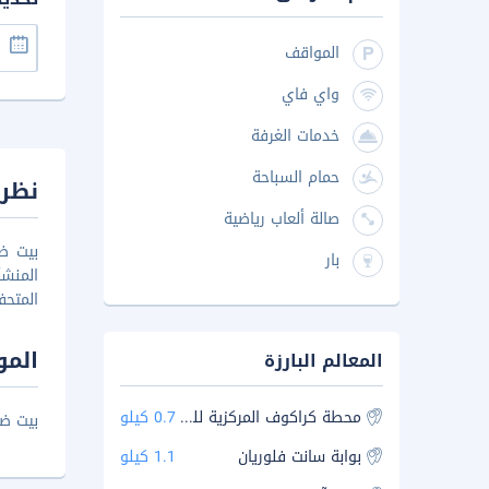
المواقف
واي فاي
خدمات الغرفة
حمام السباحة
نظرة
صالة ألعاب رياضية
بار
المنشأ
المتح
المو
المعالم البارزة
محطة كراكوف المركزية للسكك الحديدية
0.7 كيلو
بيت ضيافة بيا
بوابة سانت فلوريان
1.1 كيلو