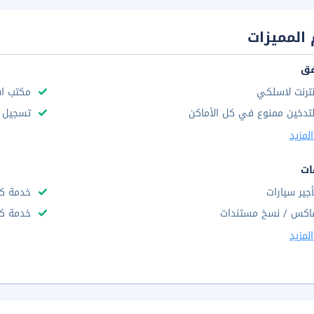
المميزات
فق
نترنت لاسلكي
مكتب استق
لتدخين ممنوع في كل الأماكن
تسجيل س
لمزيد
ات
أجير سيارات
خدمة ك
اكس / نسخ مستندات
خدمة ك
لمزيد