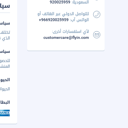
السعودية:
920025959
سيا
للتواصل الدولي عبر الهاتف أو
الواتس آب:
+966920025959
سياسة
لأي استفسارات أخرى:
تختلف 
customercare@flyin.com
الذي ق
سياس
للحصو
المنشأ
الحيوا
الحيوا
البطا