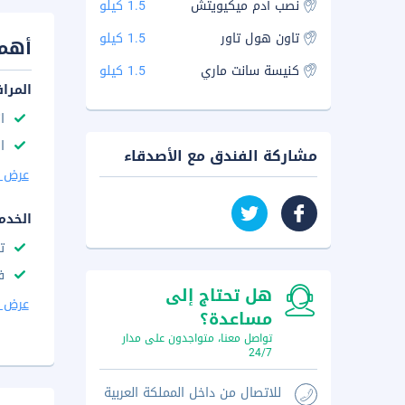
نصب آدم ميكيويتش
1.5 كيلو
تاون هول تاور
1.5 كيلو
أهم 
كنيسة سانت ماري
1.5 كيلو
المرا
ا
ا
مشاركة الفندق مع الأصدقاء
عرض ا
الخدم
ت
ف
هل تحتاج إلى
عرض ا
مساعدة؟
تواصل معنا، متواجدون على مدار
24/7
للاتصال من داخل المملكة العربية