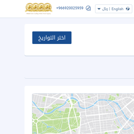
+966920025959
|
ريال
English
اختر التواريخ