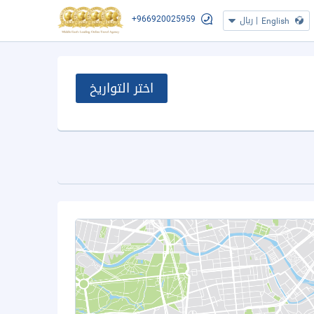
+966920025959
|
ريال
English
اختر التواريخ