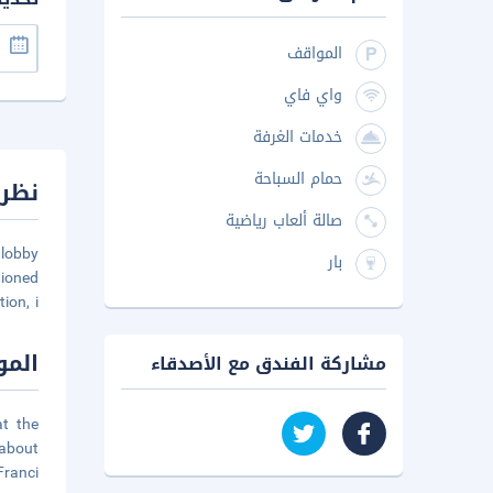
المواقف
واي فاي
خدمات الغرفة
حمام السباحة
نظرة
صالة ألعاب رياضية
 lobby
بار
tioned
ion, i
المو
مشاركة الفندق مع الأصدقاء
at the
dabout
Franci