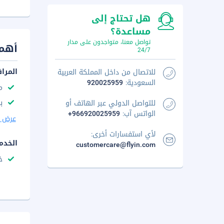
هل تحتاج إلى
مساعدة؟
تواصل معنا، متواجدون على مدار
أهم 
24/7
المرا
للاتصال من داخل المملكة العربية
السعودية:
920025959
م
با
للتواصل الدولي عبر الهاتف أو
الواتس آب:
+966920025959
عرض ا
لأي استفسارات أخرى:
الخدم
customercare@flyin.com
خ