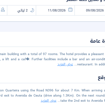
 عامة
ain building with a total of 97 rooms. The hotel provides a pleasant
a lift and a caf�. Further facilities include a bar and an air-condi
restaurant. In addit
...
عرض المزيد
قع
tion Quarteira using the Road N396 for about 7 Km. When arriving 
rd exit to Avenida de Ceuta (drive along 1.3Km). On the next roun
take the 2nd exit to Avenida 
...
عرض المزيد