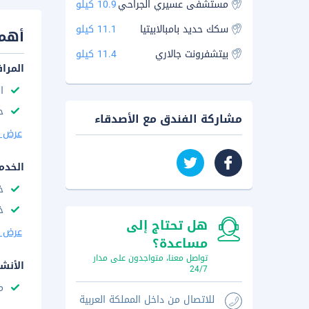
مستشفى عسيري الجراحي
10.9 كيلو
سكك حديد بامبالابيتيا
11.1 كيلو
أهم 
بيتشفرونت جالاري
11.4 كيلو
المرا
ا
ح
مشاركة الفندق مع الأصدقاء
عرض ا
الخدم
خ
خ
هل تحتاج إلى
عرض ا
مساعدة؟
تواصل معنا، متواجدون على مدار
الأنش
24/7
م
للاتصال من داخل المملكة العربية