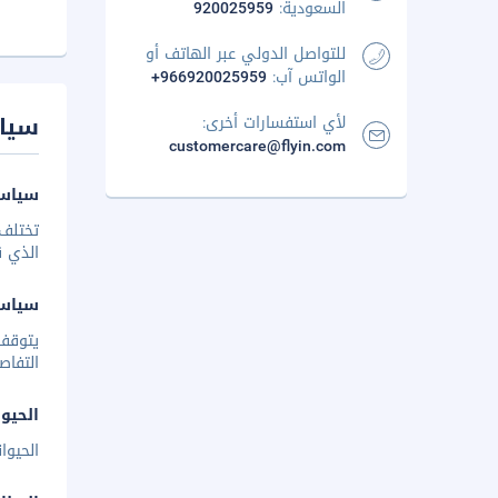
السعودية:
920025959
للتواصل الدولي عبر الهاتف أو
الواتس آب:
+966920025959
سيا
لأي استفسارات أخرى:
customercare@flyin.com
سياسة
تختلف 
الذي ق
سياس
يتوقف 
التفاص
الحيوا
الحيوا