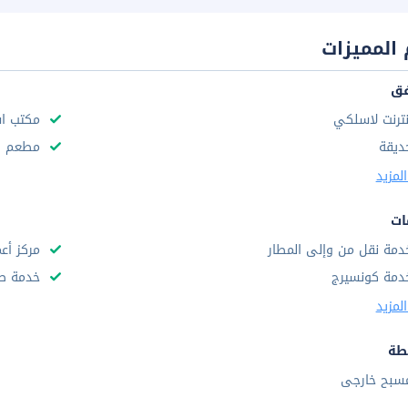
المميزات
فق
نترنت لاسلكي
مكتب استق
ديقة
مطعم
لمزيد
ات
دمة نقل من وإلى المطار
مركز أع
دمة كونسيرج
خدمة صر
لمزيد
طة
سبح خارجى