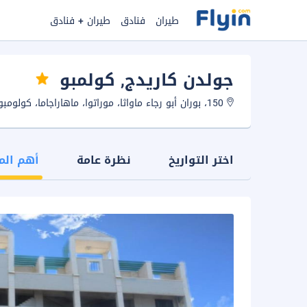
طيران
فنادق
طيران + فنادق
جولدن كاريدج
, كولمبو
150، بوران أبو رجاء ماواثا، موراتوا، ماهاراجاما، كولومبو، سريلانكا.
اختر التواريخ
نظرة عامة
أهم الم