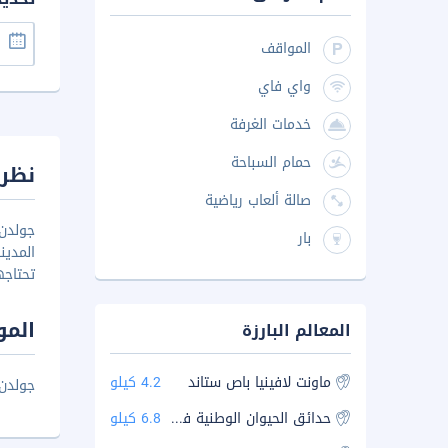
المواقف
واي فاي
خدمات الغرفة
حمام السباحة
نظرة
صالة ألعاب رياضية
جولدن
بار
المدي
تحتاجه
المو
المعالم البارزة
ماونت لافينيا باص ستاند
4.2 كيلو
جولدن كا
حدائق الحيوان الوطنية في سري لانكا
6.8 كيلو