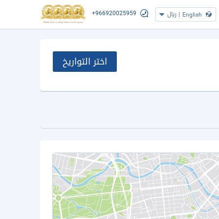
+966920025959
|
ريال
English
اختر التواريخ