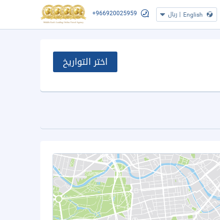
+966920025959
|
ريال
English
اختر التواريخ