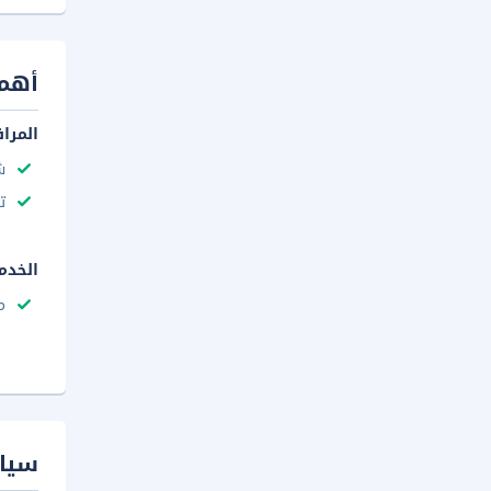
أهم 
المرا
ش
ت
الخدم
م
سيا