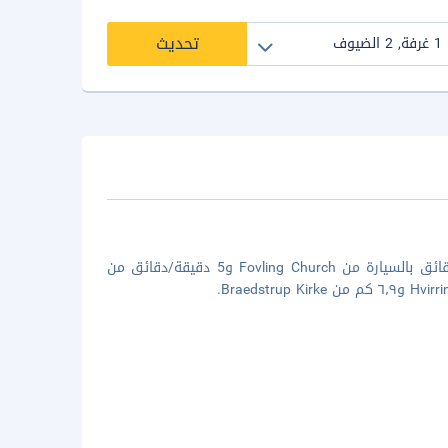
تحديث
إن موقع إقامة منزل العطلات هذه في برادستروب يضعك على بُعد 4 دقيقة/دقائق بالسيارة من Fovling Church و5 دقيقة/دقائق من