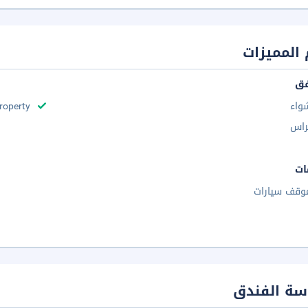
المميزات
فق
واء
roperty
راس
ات
وقف سيارات
سة الفندق