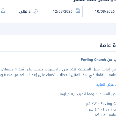
 عامة
Fovling Chur
كم من Hvirring Kirke و٦٫٩ كم من Braedstrup Kirke.
.
عرض المزيد
المسافات وفقا لأقرب 0,1 كيلومتر.
Fovli - ٣٫٢ كم
Hvir - ٤٫٦ كم
- ٤٫٨ كم