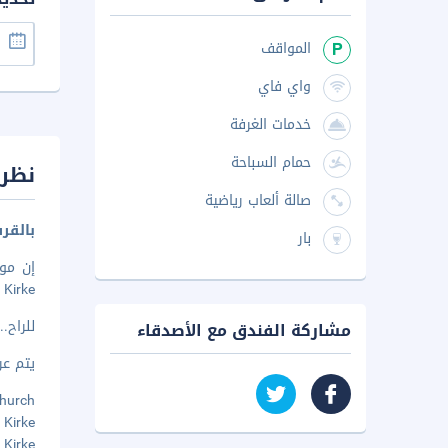
المواقف
واي فاي
خدمات الغرفة
حمام السباحة
نظرة
صالة ألعاب رياضية
بالقرب من ch
بار
Aale Kirke. الإقامة في هذا المنزل للعطلات تضعك على بُعد ٥٫٤ 
للراح
..
مشاركة الفندق مع الأصدقاء
يتم عرض 
ng Church
ring Kirke
Aale Kirke 