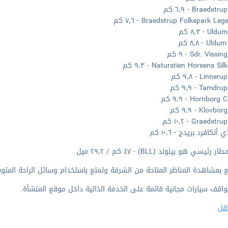
Braedst - ٦٫٩ كم
Braedstrup Folkepark Le - ٧٫٦ كم
U - ٨٫٣ كم
Ul - ٨٫٨ كم
Sdr. Vissi - ٩ كم
Naturstien Horsens Si - ٩٫٣ كم
Linne - ٩٫٨ كم
Tamd - ٩٫٩ كم
Hornbor - ٩٫٩ كم
Klovb - ٩٫٩ كم
Graedst - ١٠٫٢ كم
نكافرد بريدج - ١٠٫٦ كم
رئيسي هو بيلوند (BLL) - ٤٧ كم / ٢٩٫٢ ميل
 بمشاهدة المناظر المتاحة من الشرفة وتمتع باستخدام وسائل الراحة المتوف
واقف سيارات مجانية قائمة على الخدمة الذاتية داخل موقع المنشأة.
قل