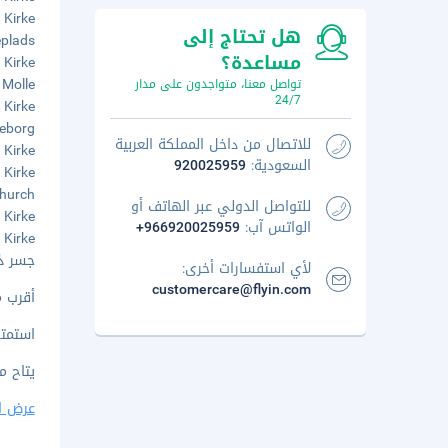
rup Kirke
هل تحتاج إلى
geplads
مساعدة؟
ldum Kirke
dum Molle
تواصل معنا، متواجدون على مدار
24/7
ng Kirke
lkeborg
للاتصال من داخل المملكة العربية
rup Kirke
السعودية:
920025959
rup Kirke
g Church
للتواصل الدولي عبر الهاتف أو
org Kirke
الواتس آب:
+966920025959
rup Kirke
جسر ذي أ
لأي استفسارات أخرى:
customercare@flyin.com
أقرب مطار 
استمتع
يتاح م
عرض ا