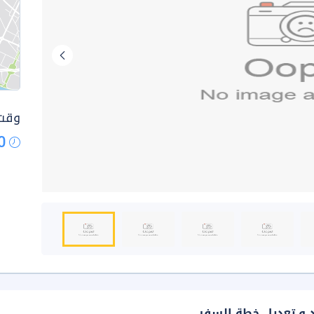
وقت 
0
د و تعديل خطة السفر