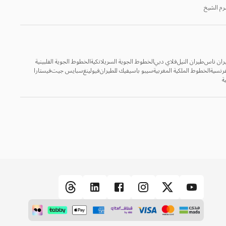
م الشيخ
ران ناس
طيران النيل
فلاي دبي
الخطوط الجوية السريلانكية
الخطوط الجوية الفلبينية
رنسية
الخطوط الملكية المغربية
سيبو باسيفيك للطيران
فيولينغ
سبايس جيت
فيستارا
ة