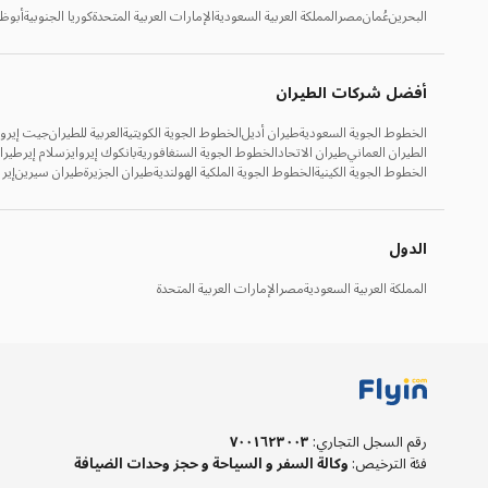
البحرين
عُمان
مصر
المملكة العربية السعودية
الإمارات العربية المتحدة
كوريا الجنوبية
أبوظ
أفضل شركات الطيران
الخطوط الجوية السعودية
طيران أديل
الخطوط الجوية الكويتية
العربية للطيران
جيت إيروا
الطيران العماني
طيران الاتحاد
الخطوط الجوية السنغافورية
بانكوك إيروايز
سلام إير
طيرا
الخطوط الجوية الكينية
الخطوط الجوية الملكية الهولندية
طيران الجزيرة
طيران سيرين
إير 
الدول
المملكة العربية السعودية
مصر
الإمارات العربية المتحدة
رقم السجل التجاري
:
٧٠٠١٦٢٣٠٠٣
فئة الترخيص
:
وكالة السفر و السياحة و حجز وحدات الضيافة