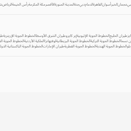
بي
عجمان
الخبر
أسوان
القاهرة
الدمام
دبي
جدة
المدينة المنورة
الأقصر
مكة المكرمة
رأس الخيمة
الرياض
شر
يز
طيران الخليج
الخطوط الجوية الإثيوبية
إير كايرو
طيران الشرق الأوسط
الخطوط الجوية الإريترية
طي
ن نسما
الخطوط الجوية التركية
الخطوط الجوية البريطانية
لوفتهانزا
الملكية الأردنية
الخطوط الجوية الف
بلو
الخطوط الجوية الهندية
الخطوط الجوية القطرية
طيران الإمارات
الخطوط الجوية الباكستانية الدولي