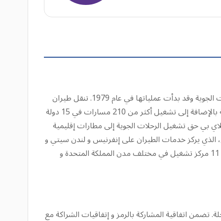
طيران فلاي بي هي أكبر شركة طيران إقليمية مستقلة في أوروبا، و نشأت نتيجة عملية اندماج بين طيران انترا و إكسبريس للخدمات الجوية وقد بدأت عملياتها في عام 1979. تنقل طيران
فلاي بي قرابة 8 ملايين شخص سنوياً من أكثر من 81 مطار في أنحاء المملكة المتحدة و أوروبا، و تقدم خدماتها الجوية إلى 85 وجهة بالإضافة إلى تشغيل أكثر من 210 مسارات في 15 دولة
 فلاي بي حق تشغيل الرحلات الجوية إلى مطارات إقليمية
افر الدائم، الذي يركز خدمات الطيران على إنفرنيس و لندن سيتي و
جيرسي. يعتبر مطاري مانشستر (MAN) و برمنغهام (BHX) المطارين الرئيسيين للعمليات التشغيلية لطيران فلاي بي بالإضافة إلى 11 مركز تشغيل في مختلف مدن المملكة المتحدة و
لة. تضمن اتفاقية المشاركة بالرمز و إتفاقيات الشراكة مع