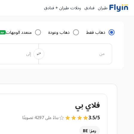
طيران
فنادق
رحلات طيران + فنادق
ذهاب فقط
ذهاب وعودة
متعدد الوجهات
جدي
فلاي بي
3.5
/
5
بناءً على 4297 تصويتًا
رمز: BE