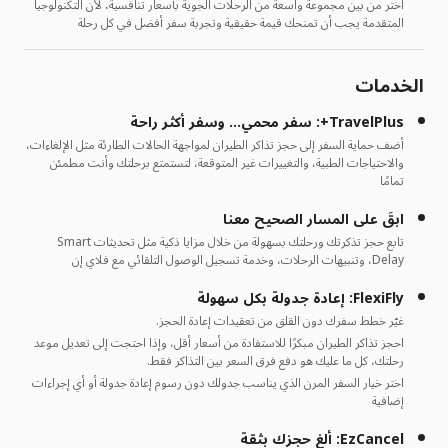
اختر من بين مجموعة واسعة من الرحلات الجوية بأسعار تنافسية، لأن التكنولوجيا
المتقدمة يجب أن تمنحك قيمة حقيقية وتجربة سفر أفضل في كل رحلة
الخدمات
TravelPlus+: سفر محمي… وسفر أكثر راحة
أضف حماية السفر إلى حجز تذاكر الطيران لمواجهة الحالات الطارئة مثل الإلغاءات،
والاحتياجات الطبية، والتغييرات غير المتوقعة، لتستمتع برحلتك وأنت مطمئن
تمامًا
ابقَ على المسار الصحيح معنا
تابع حجز تذكرتك ورحلتك بسهولة من خلال مزايا ذكية مثل تحديثات Smart
Delay، وتنبيهات الرحلات، وخدمة تسجيل الوصول التلقائي مع فلاي إن
FlexiFly: إعادة جدولة بكل سهولة
غيّر خطط سفرك دون القلق من تعقيدات إعادة الحجز.
احجز تذاكر الطيران مبكرًا للاستفادة من أسعار أقل، وإذا احتجت إلى تعديل موعد
رحلتك، كل ما عليك هو دفع فرق السعر بين التذاكر فقط.
اختر خيار السفر المرن الذي يناسب جدولك دون رسوم إعادة جدولة أو أي إجراءات
إضافية
EzCancel: ألغِ حجزك بثقة