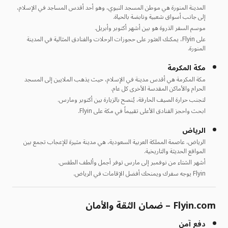
المدينة المنورة هي موطن المسجد النبوي، وهو أحد أقدس المساجد في الإسلام،
إلى جانب أسواق شعبية ونابضة بالحياة.
موسم السفر الذروة هو بين أشهر أكتوبر وأبريل.
على Flyin، يمكنك العثور على حجوزات الرحلات والفنادق المثالية في المدينة
المنورة.
مكة المكرمة
مكة المكرمة هي أقدس مدينة في الإسلام، حيث يذهب الملايين إلى المسجد
الحرام والأماكن المقدسة الأخرى كل عام.
لتجنب حرارة الصيف الحارقة، يُنصح بالزيارة بين أكتوبر ومارس.
ابحث واحجز الفنادق الأعلى تقييماً في مكة على Flyin.
الرياض
الرياض، عاصمة المملكة العربية السعودية، هي مدينة مثيرة للإعجاب تجمع بين
المواقع الحديثة والتاريخية.
أشهر الشتاء من نوفمبر إلى مارس توفر أجمل وألطف الطقس.
Flyin يوجه سفرك ويمنحك أفضل الإقامات في الرياض.
Flyin.com – ضمان الثقة والأمان
دفع آمن