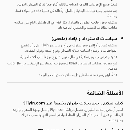
نتخذ جميع الإجراءات اللازمة لحماية بياناتك أثناء حجز تذاكر الطيران الدولية.
يتم تشفير جميع بياناتك البنكية بالكامل، وتُعالج كل عملية دفع عبر خوادم آمنة
وخاصة.
يمكنك حجز رحلات الطيران والفنادق بكل ثقة، مع الاطمئنان التام على سلامة
بيانات بطاقات الخصم والائتمان الخاصة بك
سياسات الاسترداد والإلغاء (ملخص)
يمكنك تعديل أو إلغاء حجز سفرك في أي وقت عبر Flyin، على أن تخضع
الموافقات والرسوم لسياسة شركة الطيران ونوع السعر وتوفر المقاعد.
قد يتم فرض رسوم إضافية في حال تغيير التاريخ أو إلغاء الرحلات الدولية.
تتم معالجة عمليات الاسترداد تلقائيًا للحجوزات الملغاة عبر الإنترنت في حال كانت
مؤهلة.
قد تُطبق رسوم منفصلة على كل مسافر ضمن الحجز الواحد.
الأسئلة الشائعة
كيف يمكنني حجز رحلات طيران رخيصة عبر Flyin.com؟
لحجز أرخص رحلات الطيران، تفضل بزيارة Flyin.com وأدخل وجهة السفر وتواريخ
الرحلة، ثم قارن أسعار تذاكر الطيران المتاحة واختر السعر الذي يناسب جدولك
وميزانيتك.