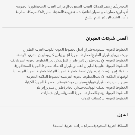
البحرين
عُمان
مصر
المملكة العربية السعودية
الإمارات العربية المتحدة
كوريا الجنوبية
أبوظبي
عجمان
الخبر
أسوان
القاهرة
الدمام
دبي
جدة
المدينة المنورة
الأقصر
مكة المكرمة
رأس الخيمة
الرياض
شرم الشيخ
أفضل شركات الطيران
الخطوط الجوية السعودية
طيران أديل
الخطوط الجوية الكويتية
العربية للطيران
جيت إيروايز
طيران الخليج
الخطوط الجوية الإثيوبية
إير كايرو
طيران الشرق الأوسط
الخطوط الجوية الإريترية
طيران ناس
طيران النيل
فلاي دبي
الخطوط الجوية السريلانكية
الخطوط الجوية الفلبينية
الطيران العماني
طيران الاتحاد
الخطوط الجوية السنغافورية
بانكوك إيروايز
سلام إير
طيران نسما
الخطوط الجوية التركية
الخطوط الجوية البريطانية
لوفتهانزا
الملكية الأردنية
الخطوط الجوية الفرنسية
الخطوط الملكية المغربية
سيبو باسيفيك للطيران
فيولينغ
سبايس جيت
فيستارا
الخطوط الجوية الكينية
الخطوط الجوية الملكية الهولندية
طيران الجزيرة
طيران سيرين
إير بلو
الخطوط الجوية الهندية
الخطوط الجوية القطرية
طيران الإمارات
الخطوط الجوية الباكستانية الدولية
الدول
المملكة العربية السعودية
مصر
الإمارات العربية المتحدة