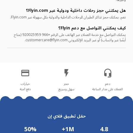
هل يمكنني حجز رحلات داخلية ودولية عبر Flyin.com؟
نعم، يمكنك حجز تذاكر الطيران للرحلات الداخلية والدولية بكل سهولة عبر Flyin.com.
كيف يمكنني التواصل مع دعم Flyin؟
يمكنك التواصل مع خدمة العملاء عبر الهاتف على الرقم +966 920025959 (متاح
أيضًا عبر واتساب) أو عبر البريد الإلكتروني customercare@flyin.com.
العملاء على مدار الساعة
سهل وسريع
دفع آمنة
حمّل تطبيق فلاي إن
50%
1M+
4.8