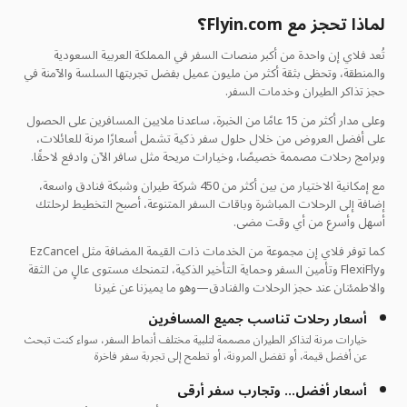
لماذا تحجز مع Flyin.com؟
تُعد فلاي إن واحدة من أكبر منصات السفر في المملكة العربية السعودية
والمنطقة، وتحظى بثقة أكثر من مليون عميل بفضل تجربتها السلسة والآمنة في
حجز تذاكر الطيران وخدمات السفر.
وعلى مدار أكثر من 15 عامًا من الخبرة، ساعدنا ملايين المسافرين على الحصول
على أفضل العروض من خلال حلول سفر ذكية تشمل أسعارًا مرنة للعائلات،
وبرامج رحلات مصممة خصيصًا، وخيارات مريحة مثل سافر الآن وادفع لاحقًا.
مع إمكانية الاختيار من بين أكثر من 450 شركة طيران وشبكة فنادق واسعة،
إضافة إلى الرحلات المباشرة وباقات السفر المتنوعة، أصبح التخطيط لرحلتك
أسهل وأسرع من أي وقت مضى.
كما توفر فلاي إن مجموعة من الخدمات ذات القيمة المضافة مثل EzCancel
وFlexiFly وتأمين السفر وحماية التأخير الذكية، لتمنحك مستوى عالٍ من الثقة
والاطمئنان عند حجز الرحلات والفنادق—وهو ما يميزنا عن غيرنا
أسعار رحلات تناسب جميع المسافرين
خيارات مرنة لتذاكر الطيران مصممة لتلبية مختلف أنماط السفر، سواء كنت تبحث
عن أفضل قيمة، أو تفضل المرونة، أو تطمح إلى تجربة سفر فاخرة
أسعار أفضل… وتجارب سفر أرقى