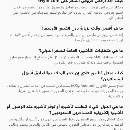
كيف أجد أرخص عروض السفر على Flyin.com؟
يمكنك استعراض عروض الرحلات والفنادق والحصول على رموز الخصم من خلال
قسم العروض الخاصة، كما أن المرونة في تواريخ السفر تساعدك على الحصول على
أسعار أقل.
ما هو أفضل وقت لزيارة دول الشرق الأوسط؟
يُعد فصل الربيع من مارس إلى مايو والخريف من سبتمبر إلى نوفمبر أفضل الأوقات
لزيارة معظم وجهات الشرق الأوسط.
ما هي متطلبات التأشيرة العامة للسفر الدولي؟
تختلف متطلبات التأشيرة حسب الدولة، ولكن بشكل عام ستحتاج إلى جواز سفر ساري
المفعول وخطة سفر وتذاكر طيران أو حجز إلكتروني.
كيف يجعل تطبيق فلاي إن حجز الرحلات والفنادق أسهل
للمسافرين؟
يتيح تطبيق فلاي إن (Android وiOS) للمسافرين البحث عن رحلات الطيران والفنادق
وإتمام الحجوزات عبر منصة واحدة، مع إدارة الحجوزات بسهولة باللغتين العربية
والإنجليزية.
ما هي الدول التي لا تتطلب تأشيرة أو توفر تأشيرة عند الوصول أو
تأشيرة إلكترونية للمسافرين السعوديين؟
يمكن لحاملي جواز السفر السعودي دخول العديد من الدول دون تأشيرة أو بتأشيرة عند
الوصول، إضافة إلى دول مجلس التعاون الخليجي مثل الأردن والبحرين ومصر وماليزيا
وغيرها.