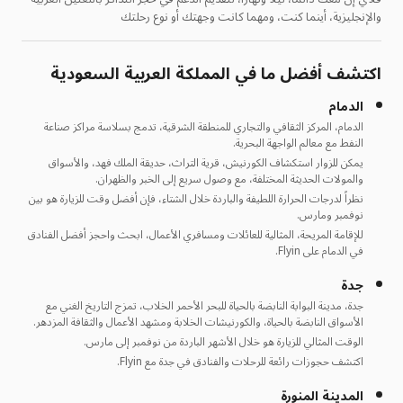
والإنجليزية، أينما كنت، ومهما كانت وجهتك أو نوع رحلتك
اكتشف أفضل ما في المملكة العربية السعودية
الدمام
الدمام، المركز الثقافي والتجاري للمنطقة الشرقية، تدمج بسلاسة مراكز صناعة
النفط مع معالم الواجهة البحرية.
يمكن للزوار استكشاف الكورنيش، قرية التراث، حديقة الملك فهد، والأسواق
والمولات الحديثة المختلفة، مع وصول سريع إلى الخبر والظهران.
نظراً لدرجات الحرارة اللطيفة والباردة خلال الشتاء، فإن أفضل وقت للزيارة هو بين
نوفمبر ومارس.
للإقامة المريحة، المثالية للعائلات ومسافري الأعمال، ابحث واحجز أفضل الفنادق
في الدمام على Flyin.
جدة
جدة، مدينة البوابة النابضة بالحياة للبحر الأحمر الخلاب، تمزج التاريخ الغني مع
الأسواق النابضة بالحياة، والكورنيشات الخلابة ومشهد الأعمال والثقافة المزدهر.
الوقت المثالي للزيارة هو خلال الأشهر الباردة من نوفمبر إلى مارس.
اكتشف حجوزات رائعة للرحلات والفنادق في جدة مع Flyin.
المدينة المنورة