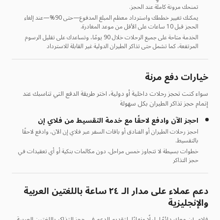
تمنحك مرونة كاملة عند الحجز.
يمكنك تغيير خططك واسترداد معظم المبلغ المدفوع—حتى 90%—عند إلغاء
الحجز قبل 10 ساعات على الأقل من موعد المغادرة.
الخدمة متاحة على جميع الرحلات خلال 90 يومًا، وتساعدك على تقليل الرسوم
المرتفعة، كما تشمل حتى تذاكر الطيران الدولية غير القابلة للاسترداد
خيارات دفع مرنة
سواء كنت تحجز رحلات داخلية أو دولية، اختر طريقة الدفع التي تناسبك عند
إتمام حجز تذاكر الطيران بكل سهولة
احجز الآن وادفع لاحقًا مع خدمة التقسيط من فلاي إن
احجز رحلات الطيران أو الفنادق أو باقات السفر عبر فلاي إن الآن، وادفع لاحقًا
بالتقسيط.
خطوات بسيطة لا تتجاوز خمس مراحل، دون مكالمات بنكية أو أي تعقيدات في
حجز التذاكر
دعم عملاء على مدار الـ ٢٤ ساعة باللغتين العربية
والإنجليزية
فلاي إن معك دائمًا، ليلًا ونهارًا، لتقديم الدعم في حجز التذاكر باللغتين العربية