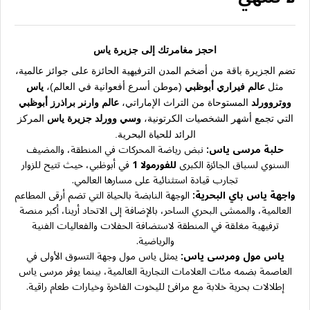
احجز مغامرتك إلى جزيرة ياس
تضم الجزيرة باقة من أضخم المدن الترفيهية الحائزة على جوائز عالمية،
مثل
عالم فيراري أبوظبي
(موطن أسرع أفعوانية في العالم)،
ياس
ووتروورلد
المستوحاة من التراث الإماراتي،
عالم وارنر براذرز أبوظبي
التي تجمع أشهر الشخصيات الكرتونية،
وسي وورلد جزيرة ياس
المركز
الرائد للحياة البحرية.
حلبة مرسى ياس:
نبض رياضة المحركات في المنطقة، والمضيف
السنوي لسباق الجائزة الكبرى
للفورمولا 1
في أبوظبي، حيث تتيح للزوار
تجارب قيادة استثنائية على مسارها العالمي.
واجهة ياس باي البحرية:
الوجهة النابضة بالحياة التي تضم أرقى المطاعم
العالمية، والممشى البحري الساحر، بالإضافة إلى الاتحاد أرينا، أكبر منصة
ترفيهية مغلقة في المنطقة لاستضافة الحفلات والفعاليات الفنية
والرياضية.
ياس مول ومرسى ياس:
يمثل ياس مول وجهة التسوق الأولى في
العاصمة بضمه مئات العلامات التجارية العالمية، بينما يوفر مرسى ياس
إطلالات بحرية خلابة مع مرافئ لليخوت الفاخرة وخيارات طعام راقية.