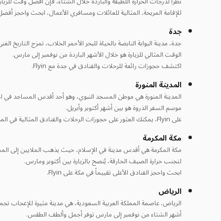
نظراً لدرجات الحرارة اللطيفة والباردة خلال الشتاء، فإن أفضل وقت للزيا
للإقامة المريحة، المثالية للعائلات ومسافري الأعمال، ابحث واحجز أفضل الفن
جدة
جدة، مدينة البوابة النابضة بالحياة للبحر الأحمر الخلاب، تمزج التاريخ ال
الوقت المثالي للزيارة هو خلال الأشهر الباردة من نوفمبر إلى مارس.
اكتشف حجوزات رائعة للرحلات والفنادق في جدة مع Flyin.
المدينة المنورة
المدينة المنورة هي موطن المسجد النبوي، وهو أحد أقدس المساجد في ال
موسم السفر الذروة هو بين أشهر أكتوبر وأبريل.
على Flyin، يمكنك العثور على حجوزات الرحلات والفنادق المثالية في المدينة المنورة.
مكة المكرمة
مكة المكرمة هي أقدس مدينة في الإسلام، حيث يذهب الملايين إلى المسج
لتجنب حرارة الصيف الحارقة، يُنصح بالزيارة بين أكتوبر ومارس.
ابحث واحجز الفنادق الأعلى تقييماً في مكة على Flyin.
الرياض
الرياض، عاصمة المملكة العربية السعودية، هي مدينة مثيرة للإعجاب تجمع 
أشهر الشتاء من نوفمبر إلى مارس توفر أجمل وألطف الطقس.