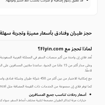
قد تُطبق رسوم إضافية أو ضرائب بحسب خط السير والوجهة.
حجز طيران وفنادق بأسعار مميزة وتجربة سهلة
لماذا تحجز مع Flyin.com؟
تُعد فلاي إن واحدة من أكبر منصات السفر في المملكة العربية السعودي
وعلى مدار أكثر من 15 عامًا من الخبرة، ساعدنا ملاي
لاحقًا.
مع إمكانية الاختيار من بين أكثر من 450 شركة طيران وشبكة فنادق واسعة، إضافة إلى الرحلات المباشرة وباقات السفر المتنوعة، أصبح التخطيط لرحلتك أسهل وأسرع من أي وقت مضى.
كما توفر فلاي إن مجموعة من الخدمات ذات القيمة المضافة مثل EzCancel وFlexiFly وتأمين السفر وحماية التأخير الذكية، لتمنحك مستوى عالٍ من الثقة والاطمئنان عند حجز الرحلات والفنادق—وهو ما يميزنا عن غيرنا
أسعار رحلات تناسب جميع المسافرين
خيارات مرنة لتذاكر الطيران مصممة لتلبية مختلف أنماط السفر، سواء ك