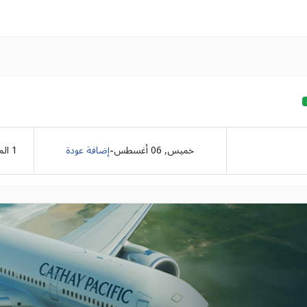
-
خميس, 06 أغسطس
إضافة عودة
1
الم