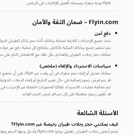
Flyin يوجه سفرك ويمنحك أفضل الإقامات في الرياض.
Flyin.com – ضمان الثقة والأمان
دفع آمن
نتخذ جميع الإجراءات اللازمة لحماية بياناتك أثناء حجز تذاكر الطيران الدولي
يتم تشفير جميع بياناتك البنكية بالكامل، وتُعالج كل عملية دفع عبر خوادم
يمكنك حجز رحلات الطيران والفنادق بكل ثقة، مع الاطمئنان التام على س
سياسات الاسترداد والإلغاء (ملخص)
يمكنك تعديل أو إلغاء حجز سفرك في أي وقت عبر Flyin، على أن تخضع الموافقات والرسوم لسياسة شركة الطيران ونوع السعر وتوفر المقاعد.
قد يتم فرض رسوم إضافية في حال تغيير التاريخ أو إلغاء الرحلات الدولية.
تتم معالجة عمليات الاسترداد تلقائيًا للحجوزات الملغاة عبر الإنترنت في
قد تُطبق رسوم منفصلة على كل مسافر ضمن الحجز الواحد.
الأسئلة الشائعة
كيف يمكنني حجز رحلات طيران رخيصة عبر Flyin.com؟
لحجز أرخص رحلات الطيران، تفضل بزيارة Flyin.com وأدخل وجهة السفر وتواريخ الرحلة، ثم قارن أسعار تذاكر الطيران المتاحة واختر السعر الذي يناسب جدولك وميزانيتك.