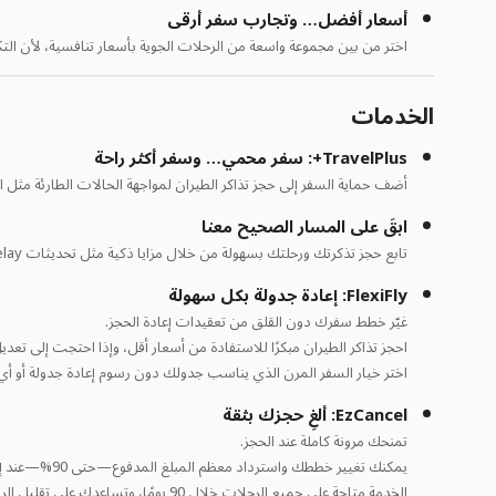
أسعار أفضل… وتجارب سفر أرقى
اختر من بين مجموعة واسعة من الرحلات الجوية بأسعار تنافسية، لأن ال
الخدمات
TravelPlus+: سفر محمي… وسفر أكثر راحة
أضف حماية السفر إلى حجز تذاكر الطيران لمواجهة الحالات الطارئة مثل ا
ابقَ على المسار الصحيح معنا
تابع حجز تذكرتك ورحلتك بسهولة من خلال مزايا ذكية مثل تحديثات Smart Delay، وتنبيهات الرحلات، وخدمة تسجيل الوصول التلقائي مع فلاي إن
FlexiFly: إعادة جدولة بكل سهولة
غيّر خطط سفرك دون القلق من تعقيدات إعادة الحجز.
احجز تذاكر الطيران مبكرًا للاستفادة من أسعار أقل، وإذا احتجت إلى تعد
اختر خيار السفر المرن الذي يناسب جدولك دون رسوم إعادة جدولة أو أي
EzCancel: ألغِ حجزك بثقة
تمنحك مرونة كاملة عند الحجز.
يمكنك تغيير خططك واسترداد معظم المبلغ المدفوع—حتى 90%—عند إلغاء الحجز قبل 10 ساعات على الأقل من موعد المغادرة.
الخدمة متاحة على جميع الرحلات خلال 90 يومًا، وتساعدك على تقليل الرسوم المرتفعة، كما تشمل حتى تذاكر الطيران الدولية غير القابلة للاسترداد