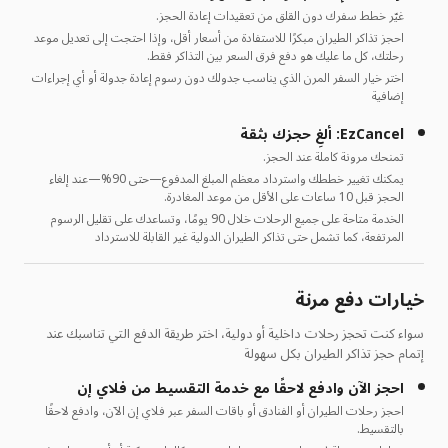
غيّر خطط سفرك دون القلق من تعقيدات إعادة الحجز.
احجز تذاكر الطيران مبكرًا للاستفادة من أسعار أقل، وإذا احتجت إلى تعديل موعد
رحلتك، كل ما عليك هو دفع فرق السعر بين التذاكر فقط.
اختر خيار السفر المرن الذي يناسب جدولك دون رسوم إعادة جدولة أو أي إجراءات
إضافية
EzCancel: ألغِ حجزك بثقة
تمنحك مرونة كاملة عند الحجز.
يمكنك تغيير خططك واسترداد معظم المبلغ المدفوع—حتى 90%—عند إلغاء
الحجز قبل 10 ساعات على الأقل من موعد المغادرة.
الخدمة متاحة على جميع الرحلات خلال 90 يومًا، وتساعدك على تقليل الرسوم
المرتفعة، كما تشمل حتى تذاكر الطيران الدولية غير القابلة للاسترداد
خيارات دفع مرنة
سواء كنت تحجز رحلات داخلية أو دولية، اختر طريقة الدفع التي تناسبك عند
إتمام حجز تذاكر الطيران بكل سهولة
احجز الآن وادفع لاحقًا مع خدمة التقسيط من فلاي إن
احجز رحلات الطيران أو الفنادق أو باقات السفر عبر فلاي إن الآن، وادفع لاحقًا
بالتقسيط.