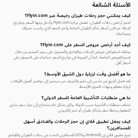
الأسئلة الشائعة
كيف يمكنني حجز رحلات طيران رخيصة عبر Flyin.com؟
لحجز أرخص رحلات الطيران، تفضل بزيارة Flyin.com وأدخل وجهة السفر وتواريخ
الرحلة، ثم قارن أسعار تذاكر الطيران المتاحة واختر السعر الذي يناسب جدولك
وميزانيتك.
كيف أجد أرخص عروض السفر على Flyin.com؟
يمكنك استعراض عروض الرحلات والفنادق والحصول على رموز الخصم من خلال
قسم العروض الخاصة، كما أن المرونة في تواريخ السفر تساعدك على الحصول على
أسعار أقل.
ما هو أفضل وقت لزيارة دول الشرق الأوسط؟
يُعد فصل الربيع من مارس إلى مايو والخريف من سبتمبر إلى نوفمبر أفضل الأوقات
لزيارة معظم وجهات الشرق الأوسط.
ما هي متطلبات التأشيرة العامة للسفر الدولي؟
تختلف متطلبات التأشيرة حسب الدولة، ولكن بشكل عام ستحتاج إلى جواز سفر ساري
المفعول وخطة سفر وتذاكر طيران أو حجز إلكتروني.
كيف يجعل تطبيق فلاي إن حجز الرحلات والفنادق أسهل
للمسافرين؟
يتيح تطبيق فلاي إن (Android وiOS) للمسافرين البحث عن رحلات الطيران والفنادق