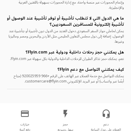
وإتمام الحجوزات عبر منصة واحدة، مع إدارة الحجوزات بسهولة باللغتين العربية
والإنجليزية.
ما هي الدول التي لا تتطلب تأشيرة أو توفر تأشيرة عند الوصول أو
تأشيرة إلكترونية للمسافرين السعوديين؟
يمكن لحاملي جواز السفر السعودي دخول العديد من الدول دون تأشيرة أو بتأشيرة عند
الوصول، إضافة إلى دول مجلس التعاون الخليجي مثل الأردن والبحرين ومصر وماليزيا
وغيرها.
هل يمكنني حجز رحلات داخلية ودولية عبر Flyin.com؟
نعم، يمكنك حجز تذاكر الطيران للرحلات الداخلية والدولية بكل سهولة عبر Flyin.com.
كيف يمكنني التواصل مع دعم Flyin؟
يمكنك التواصل مع خدمة العملاء عبر الهاتف على الرقم +966 920025959 (متاح
أيضًا عبر واتساب) أو عبر البريد الإلكتروني customercare@flyin.com.
العملاء على مدار الساعة
سهل وسريع
دفع آمنة