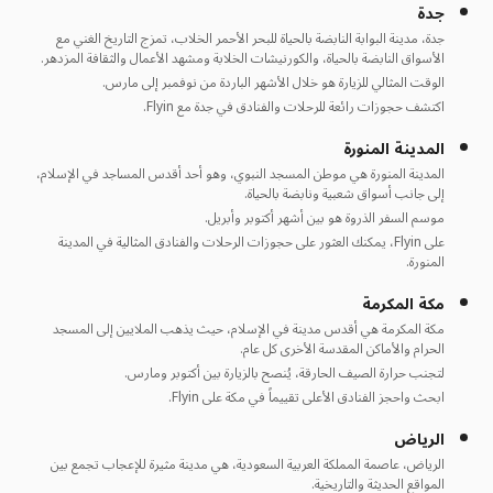
جدة
جدة، مدينة البوابة النابضة بالحياة للبحر الأحمر الخلاب، تمزج التاريخ الغني مع
الأسواق النابضة بالحياة، والكورنيشات الخلابة ومشهد الأعمال والثقافة المزدهر.
الوقت المثالي للزيارة هو خلال الأشهر الباردة من نوفمبر إلى مارس.
اكتشف حجوزات رائعة للرحلات والفنادق في جدة مع Flyin.
المدينة المنورة
المدينة المنورة هي موطن المسجد النبوي، وهو أحد أقدس المساجد في الإسلام،
إلى جانب أسواق شعبية ونابضة بالحياة.
موسم السفر الذروة هو بين أشهر أكتوبر وأبريل.
على Flyin، يمكنك العثور على حجوزات الرحلات والفنادق المثالية في المدينة
المنورة.
مكة المكرمة
مكة المكرمة هي أقدس مدينة في الإسلام، حيث يذهب الملايين إلى المسجد
الحرام والأماكن المقدسة الأخرى كل عام.
لتجنب حرارة الصيف الحارقة، يُنصح بالزيارة بين أكتوبر ومارس.
ابحث واحجز الفنادق الأعلى تقييماً في مكة على Flyin.
الرياض
الرياض، عاصمة المملكة العربية السعودية، هي مدينة مثيرة للإعجاب تجمع بين
المواقع الحديثة والتاريخية.