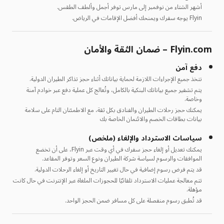
أشهر الشتاء من نوفمبر إلى مارس توفر أجمل وألطف الطقس.
Flyin يوجه سفرك ويمنحك أفضل الإقامات في الرياض.
Flyin.com – ضمان الثقة والأمان
دفع آمن
نتخذ جميع الإجراءات اللازمة لحماية بياناتك أثناء حجز تذاكر الطيران الدولية.
يتم تشفير جميع بياناتك البنكية بالكامل، وتُعالج كل عملية دفع عبر خوادم آمنة
وخاصة.
يمكنك حجز رحلات الطيران والفنادق بكل ثقة، مع الاطمئنان التام على سلامة
بيانات بطاقات الخصم والائتمان الخاصة بك
سياسات الاسترداد والإلغاء (ملخص)
يمكنك تعديل أو إلغاء حجز سفرك في أي وقت عبر Flyin، على أن تخضع
الموافقات والرسوم لسياسة شركة الطيران ونوع السعر وتوفر المقاعد.
قد يتم فرض رسوم إضافية في حال تغيير التاريخ أو إلغاء الرحلات الدولية.
تتم معالجة عمليات الاسترداد تلقائيًا للحجوزات الملغاة عبر الإنترنت في حال كانت
مؤهلة.
قد تُطبق رسوم منفصلة على كل مسافر ضمن الحجز الواحد.