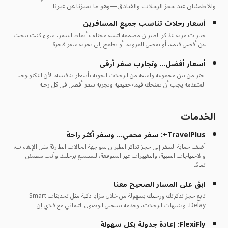
والاطمئنان عند حجز الرحلات والفنادق—وهو ما يميزنا عن غيرنا
أسعار رحلات تناسب جميع المسافرين
خيارات مرنة لتذاكر الطيران مصممة لتلبية مختلف أنماط السفر، سواء كنت تبحث
عن أفضل قيمة، أو تفضل المرونة، أو تطمح إلى تجربة سفر فاخرة
أسعار أفضل… وتجارب سفر أرقى
اختر من بين مجموعة واسعة من الرحلات الجوية بأسعار تنافسية، لأن التكنولوجيا
المتقدمة يجب أن تمنحك قيمة حقيقية وتجربة سفر أفضل في كل رحلة
الخدمات
TravelPlus+: سفر محمي… وسفر أكثر راحة
أضف حماية السفر إلى حجز تذاكر الطيران لمواجهة الحالات الطارئة مثل الإلغاءات،
والاحتياجات الطبية، والتغييرات غير المتوقعة، لتستمتع برحلتك وأنت مطمئن
تمامًا
ابقَ على المسار الصحيح معنا
تابع حجز تذكرتك ورحلتك بسهولة من خلال مزايا ذكية مثل تحديثات Smart
Delay، وتنبيهات الرحلات، وخدمة تسجيل الوصول التلقائي مع فلاي إن
FlexiFly: إعادة جدولة بكل سهولة