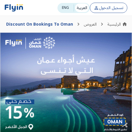
تسجيل الدخول
العربية
ENG
الرئيسية
Discount On Bookings To Oman
العروض