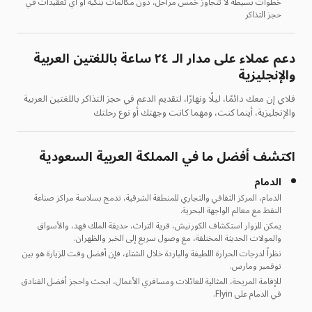
خطوات بسيطة لا تتجاوز خمس مراحل، دون مكالمات بنكية أو أي تعقيدات في
حجز التذاكر
دعم عملاء على مدار الـ ٢٤ ساعة باللغتين العربية
والإنجليزية
فلاي إن معك دائمًا، ليلًا ونهارًا، لتقديم الدعم في حجز التذاكر باللغتين العربية
والإنجليزية، أينما كنت، ومهما كانت وجهتك أو نوع رحلتك
اكتشف أفضل ما في المملكة العربية السعودية
الدمام
الدمام، المركز الثقافي والتجاري للمنطقة الشرقية، تدمج بسلاسة مراكز صناعة
النفط مع معالم الواجهة البحرية.
يمكن للزوار استكشاف الكورنيش، قرية التراث، حديقة الملك فهد، والأسواق
والمولات الحديثة المختلفة، مع وصول سريع إلى الخبر والظهران.
نظراً لدرجات الحرارة اللطيفة والباردة خلال الشتاء، فإن أفضل وقت للزيارة هو بين
نوفمبر ومارس.
للإقامة المريحة، المثالية للعائلات ومسافري الأعمال، ابحث واحجز أفضل الفنادق
في الدمام على Flyin.