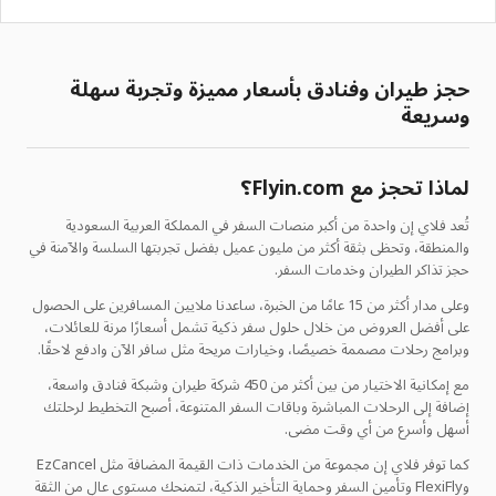
حجز طيران وفنادق بأسعار مميزة وتجربة سهلة
وسريعة
لماذا تحجز مع Flyin.com؟
تُعد فلاي إن واحدة من أكبر منصات السفر في المملكة العربية السعودية
والمنطقة، وتحظى بثقة أكثر من مليون عميل بفضل تجربتها السلسة والآمنة في
حجز تذاكر الطيران وخدمات السفر.
وعلى مدار أكثر من 15 عامًا من الخبرة، ساعدنا ملايين المسافرين على الحصول
على أفضل العروض من خلال حلول سفر ذكية تشمل أسعارًا مرنة للعائلات،
وبرامج رحلات مصممة خصيصًا، وخيارات مريحة مثل سافر الآن وادفع لاحقًا.
مع إمكانية الاختيار من بين أكثر من 450 شركة طيران وشبكة فنادق واسعة،
إضافة إلى الرحلات المباشرة وباقات السفر المتنوعة، أصبح التخطيط لرحلتك
أسهل وأسرع من أي وقت مضى.
كما توفر فلاي إن مجموعة من الخدمات ذات القيمة المضافة مثل EzCancel
وFlexiFly وتأمين السفر وحماية التأخير الذكية، لتمنحك مستوى عالٍ من الثقة