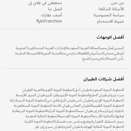
من نحن
محفظتي في فلاي إن
الأسئلة الشائعة
اتصل بنا
سياسة الخصوصية
أضف عقارك
شروط الاستخدام
flyinFranchise
أفضل الوجهات
البحرين
عُمان
مصر
المملكة العربية السعودية
الإمارات العربية المتحدة
كوريا الجنوبية
أبوظبي
عجمان
الخبر
أسوان
القاهرة
الدمام
دبي
جدة
المدينة المنورة
الأقصر
مكة المكرمة
رأس الخيمة
الرياض
شرم الشيخ
أفضل شركات الطيران
الخطوط الجوية السعودية
طيران أديل
الخطوط الجوية الكويتية
العربية للطيران
جيت إيروايز
طيران الخليج
الخطوط الجوية الإثيوبية
إير كايرو
طيران الشرق الأوسط
الخطوط الجوية الإريترية
طيران ناس
طيران النيل
فلاي دبي
الخطوط الجوية السريلانكية
الخطوط الجوية الفلبينية
الطيران العماني
طيران الاتحاد
الخطوط الجوية السنغافورية
بانكوك إيروايز
سلام إير
طيران نسما
الخطوط الجوية التركية
الخطوط الجوية البريطانية
لوفتهانزا
الملكية الأردنية
الخطوط الجوية الفرنسية
الخطوط الملكية المغربية
سيبو باسيفيك للطيران
فيولينغ
سبايس جيت
فيستارا
الخطوط الجوية الكينية
الخطوط الجوية الملكية الهولندية
طيران الجزيرة
طيران سيرين
إير بلو